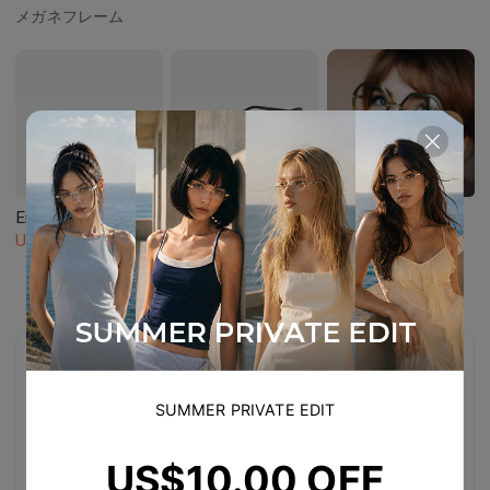
メガネフレーム
Emblematic S 01
AL_01
Tica
US$
100.00
US$
100.00
US$
42.00
50代におすすめのフレーム3選
SUMMER PRIVATE EDIT
顔色を明るく見せてくれるカラーや、表情にやさしく寄り添
うラインが鍵。
US$10.00 OFF
気負わずかけられる上品な3本で、凛とした魅力を引き出し