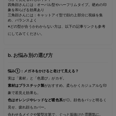
四角顔さんには：オーバル型やハーフリムタイプ。硬めの印
象を和らげる効果あり
三角顔さんには：キャットアイ型で顔の上部分に視線を集
め、バランスよく
※どの型が合うかわからない方は、以下の記事リンクも参考
にしてみてください。
b. お悩み別の選び方
悩み①：メガネをかけると老けて見える？
実は「素材」と「色選び」がカギ。
素材はプラスチック製
がおすすめ。柔らかくカジュアルな印
象で若見え効果も。
色はオレンジやレッドなど暖色系
が◎。顔色をパッと明るく
見せ、疲れ顔もカバー。
合わせるメイクや髪型次第で、ぐっと垢抜けた雰囲気に。