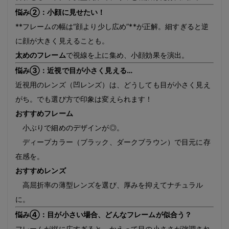
悩み②：小顔に見せたい！
**フレームの幅は“顔より少し広め”**が正解。細すぎると逆
に顔が大きく見えることも。
太めのフレーム
で視線を上に集め、小顔効果を演出。
悩み③：近視で目が小さく見える…
近視用のレンズ（凹レンズ）は、どうしても目が小さく見え
がち。でも選び方で印象は変えられます！
おすすめフレーム
小ぶりで細めのデザインが◎。
ディープカラー（ブラック、ダークブラウン）で目元に存
在感を。
おすすめレンズ
高屈折率の薄型レンズを選び、厚みを抑えてナチュラル
に。
悩み④：目が小さい場合、どんなフレームが似合う？
フレームが縦に広すぎると、かえって目の小ささが強調され