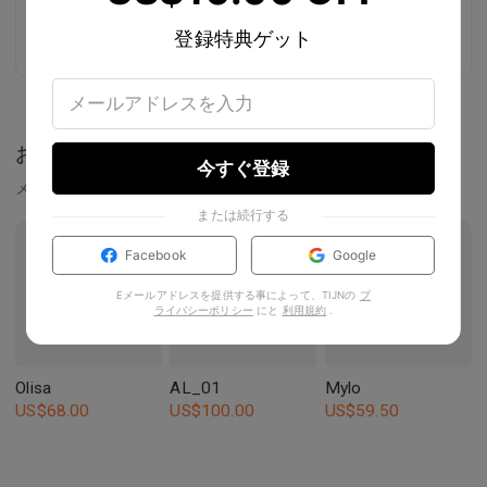
て。
登録特典ゲット
おすすめ
今すぐ登録
メガネフレーム
または続行する
Facebook
Google
Eメールアドレスを提供する事によって、TIJNの
プ
ライバシーポリシー
にと
利用規約
.
Olisa
AL_01
Mylo
US$
68.00
US$
100.00
US$
59.50