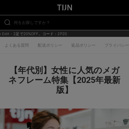
e Edit - 2足で20%OFF。コード：2P20
よくある質問
配送ポリシー
返品ポリシー
プライバシ
【年代別】女性に人気のメガ
ネフレーム特集【2025年最新
版】