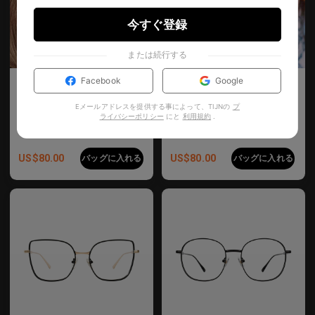
今すぐ登録
または続行する
Facebook
Google
Sterre Blue Light Filter
Sterre Blue Light Filter
正方形の金属フレームのブルーライトフィルターグラス
正方形の金属フレームのブルーライトフィルターグラス
Eメールアドレスを提供する事によって、TIJNの
プ
3
Colours available
3
Colours available
ライバシーポリシー
にと
利用規約
.
US$
80.00
US$
80.00
バッグに入れる
バッグに入れる