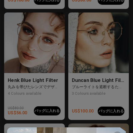
Henk Blue Light Filter
Duncan Blue Light Filter
丸みを帯びたレンズでデザインされたブルーライトフィルターグラス
ブルーライトを遮断するために不可欠なグラス、幾何学的な金属フレーム
4
Colours available
3
Colours available
US$
80.00
バッグに入れる
US$
100.00
バッグに入れる
US$
56.00