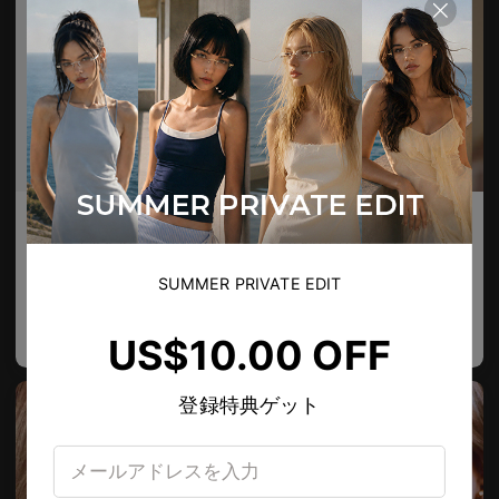
Mylo Blue Light Filter
Henk Blue Light Filter
同心円スタイル、魅力的な構造
丸みを帯びたレンズでデザインされたブルーライトフィルターグラス
2
Colours available
4
Colours available
SUMMER PRIVATE EDIT
US$
80.00
US$
90.00
バッグに入れる
バッグに入れる
US$10.00 OFF
US$
56.00
登録特典ゲット