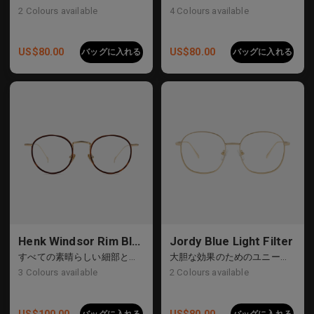
2
Colours available
4
Colours available
US$
80.00
US$
80.00
バッグに入れる
バッグに入れる
Henk Windsor Rim Blue Light Filter
Jordy Blue Light Filter
すべての素晴らしい細部と時代を超えたアクセントを網羅する
大胆な効果のためのユニークな丸いフレーム
3
Colours available
2
Colours available
US$
100.00
US$
80.00
バッグに入れる
バッグに入れる