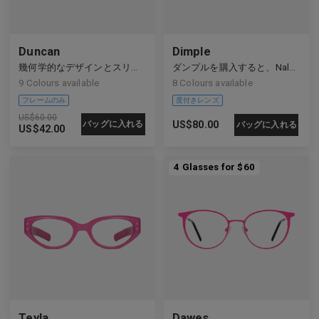
Duncan
Dimple
幾何学的なデザインとスリムなライン構造の融合
ダンプルを購入すると、Nalo Snap-Onが無料でついてきます。
9
Colours available
8
Colours available
US$
60.00
バッグに入れる
US$
80.00
バッグに入れる
US$
42.00
4 Glasses for $60
フレームのみ
度付きレンズ
Teyla
Dawes