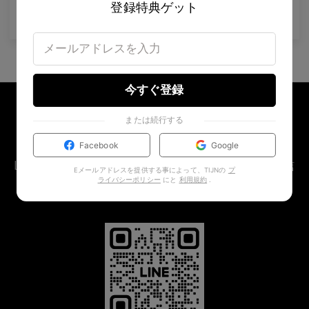
登録特典ゲット
US$
60.00
バッグに入れる
US$
20.00
バッグに入れる
US$
42.00
今すぐ登録
または続行する
LINE OFFICIAL ACCOUNT
Facebook
Google
LINE限定 新作先行公開 ＆ シークレットオファー配信
Eメールアドレスを提供する事によって、TIJNの
プ
中 👀
ライバシーポリシー
にと
利用規約
.