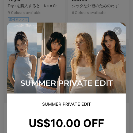
Teylaを購入すると、Nalo Snap-Onが無料で手に入ります
シックな外観のためのわずかなキャットアイ効果
9
Colours available
6
Colours available
US$
80.00
US$
60.00
バッグに入れる
バッグに入れる
SUMMER PRIVATE EDIT
Jarrel
Simha
バタフライグラス、翼が広がっている
光沢のあるヴィーガンレザーグラスケース、折りたたみ三角形磁気デザイン
US$10.00 OFF
5
Colours available
3
Colours available
度付きレンズ