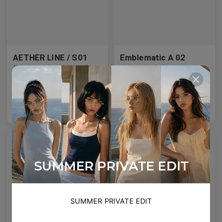
AETHER LINE / S01
Emblematic A 02
超軽量の精密を提供する彫刻的チタンフレーム。
強化された専門レンズ
4
Colours available
6
Colours available
US$
120.00
US$
100.00
バッグに入れる
バッグに入れる
SUMMER PRIVATE EDIT