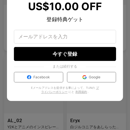
US$10.00 OFF
Olisa Air
Rin
登録特典ゲット
どんな顔にも適した微妙なリフト、より良いフィット感 — あらゆる顔に対応する柔軟性。
清潔なライン、クリスタルのスタッズ、静かな宇宙のきらめき。
5
Colours available
4
Colours available
US$
120.00
US$
80.00
バッグに入れる
バッグに入れる
今すぐ登録
または続行する
Facebook
Google
Eメールアドレスを提供する事によって、TIJNの
プ
プレミアムチタニウム
ライバシーポリシー
にと
利用規約
.
AL_02
Eryx
Y2Kとアニメのインスピレーションを受けたディテールを備えた洗練されたハーフリムデザイン。
白ジルコニアをあしらったプレミアムチタンの長方形フレームは、前衛的なデザインと強烈な輝きを見せています。