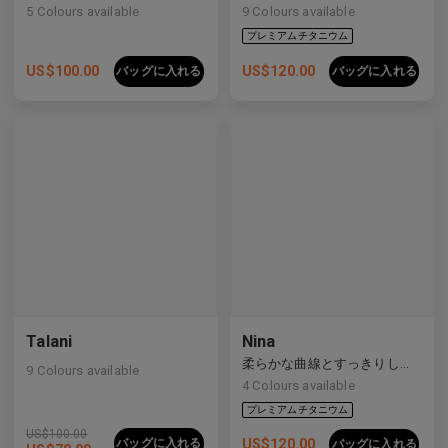
5
Colours available
9
Colours available
US$
100.00
US$
120.00
バッグに入れる
バッグに入れる
プレミアムチタニウム
Talani
Nina
柔らかな曲線とすっきりしたラインをバランスよく備えた洗練された複合素材フレーム。
9
Colours available
4
Colours available
US$
100.00
バッグに入れる
US$
120.00
バッグに入れる