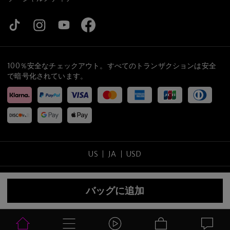
100％安全なチェックアウト。すべてのトランザクションは安全
で暗号化されています。
US
JA
USD
コピーライト
©
2026
tijneyewear
.
全ての権利を保留する
.
バッグに追加
サイトマップ
プライバシーポリシー
利用規約