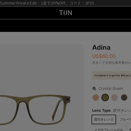
mmer Private Edit - 2足で20%OFF。コード：2P20
Adina
US$
60.00
大きくて大胆な長方形の
Complete 4 to get the $60 set 
色
Crystal Green
Lens Type
度付きレ
度付きレンズ
ブルー
メガネフレームのみ