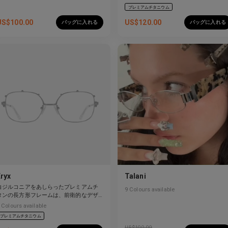
プレミアムチタニウム
US$
100.00
US$
120.00
バッグに入れる
バッグに入れる
Eryx
Talani
白ジルコニアをあしらったプレミアムチ
9
Colours available
タンの長方形フレームは、前衛的なデザ
インと強烈な輝きを見せています。
Colours available
プレミアムチタニウム
US$
100.00