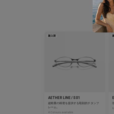
こ
新入荷
AETHER LINE / S01
超軽量の精密を提供する彫刻的チタンフ
レーム。
6
4
Colours available