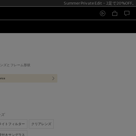
Summer Private Edit - 2足で20%OFF
レンズとフレーム形状
price
ンズ
ライトフィルター
クリアレンズ
度付きサングラス