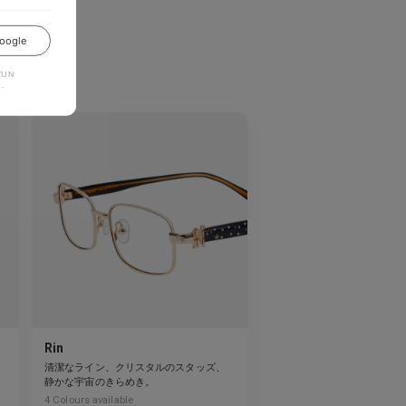
oogle
か？
JN
.
Rin
清潔なライン、クリスタルのスタッズ、
る
静かな宇宙のきらめき。
4
Colours available