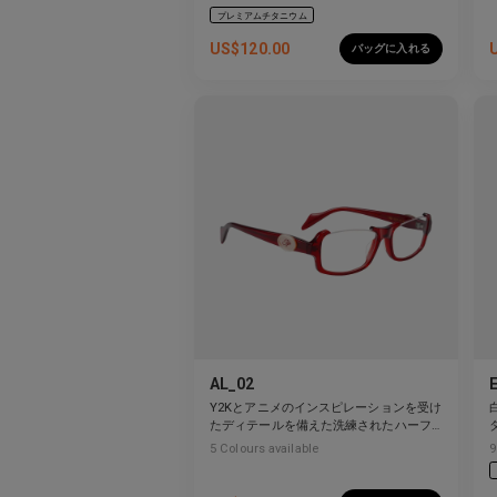
プレミアムチタニウム
US$
120.00
バッグに入れる
AL_02
Y2Kとアニメのインスピレーションを受け
たディテールを備えた洗練されたハーフ
リムデザイン。
5
Colours available
9