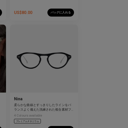
US$
80.00
バッグに入れる
Nina
柔らかな曲線とすっきりしたラインをバ
ランスよく備えた洗練された複合素材フ
レーム。
4
Colours available
プレミアムチタニウム