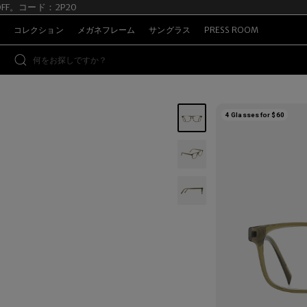
OFF。コード：2P20
Su
コレクション
メガネフレーム
サングラス
PRESS ROOM
4 Glasses for $60