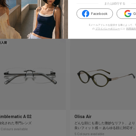
または続行する
Facebook
G
のアイテムもいかがでしょう
Eメールアドレスを提供する事によって、TI
の
プライバシーポリシー
にと
利用規約
新入荷
Emblematic A 02
Olisa Air
強化された専門レンズ
どんな顔にも適した微妙なリフト、より
良いフィット感 — あらゆる顔に対応す
Colours available
柔軟性。
5
Colours available