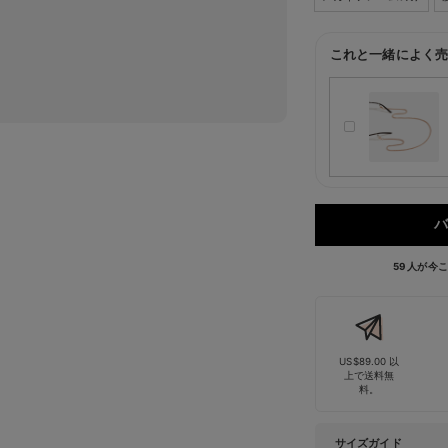
これと一緒によく売
バ
59 人が
US$89.00 以
上で送料無
料。
サイズガイド