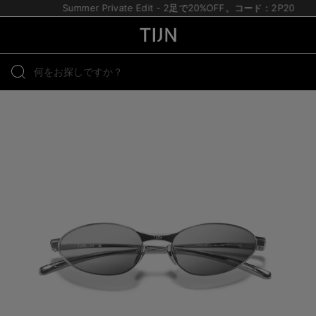
Summer Private Edit - 2足で20%OFF。コード：2P20