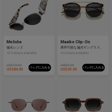
Melisha
Maaike Clip-On
偏光レンズ
携帯可能な偏光サングラスレンズ
プレミアムチタニウム
プレミアムチタニウム
10
Colours available
4
Colours available
US$
120.00
US$
50.00
バッグに入れる
バッグに入れる
US$
84.00
US$
35.00