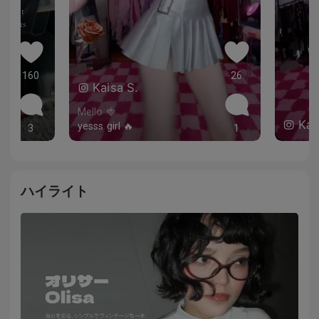
160
26
Kaisa S.
Mello 🍓
Kai
yesss girl 🔥
3
1
ハイライト