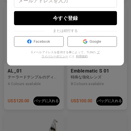
今すぐ登録
または続行する
Facebook
Google
Eメールアドレスを提供する事によって、TIJNの
プ
ライバシーポリシー
にと
利用規約
.
AL_01
Emblematic S 01
テーラードテンプルのディテールを施したクリーンなデザインは、現代の眼鏡製作を再定義しています。
特殊な強化レンズ
4
Colours available
8
Colours available
US$
120.00
US$
100.00
バッグに入れる
バッグに入れる