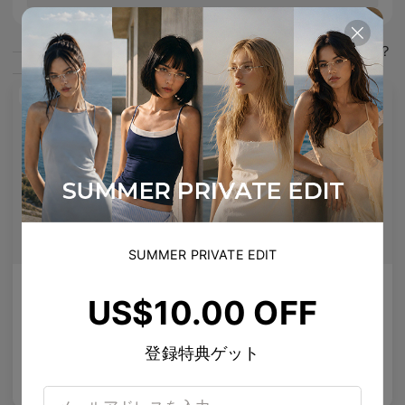
このアイテムもいかがでしょうか？
新入荷
SUMMER PRIVATE EDIT
AETHER LINE / T02
Enid
US$10.00 OFF
プレミアム産業用チタンから作られた建築用の長方形の構造物。
視線を定義する大胆なアセテートフレーム。
2
Colours available
5
Colours available
登録特典ゲット
US$
140.00
US$
140.00
バッグに入れる
バッグに入れる