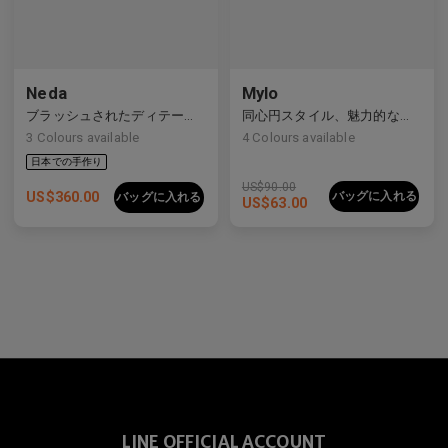
Neda
Mylo
ブラッシュされたディテールを持つすっきりとしたライン
同心円スタイル、魅力的な構造
3
Colours available
4
Colours available
US$
90.00
US$
360.00
バッグに入れる
バッグに入れる
US$
63.00
LINE OFFICIAL ACCOUNT