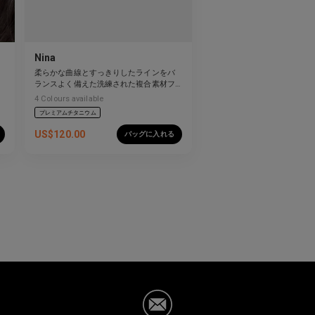
Nina
柔らかな曲線とすっきりしたラインをバ
ランスよく備えた洗練された複合素材フ
レーム。
4
Colours available
プレミアムチタニウム
US$
120.00
バッグに入れる