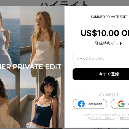
ハイライト
SUMMER PRIVATE EDIT
US$10.00 O
登録特典ゲット
今すぐ登録
または続行する
Facebook
G
Eメールアドレスを提供する事によって、TI
の
プライバシーポリシー
にと
利用規約