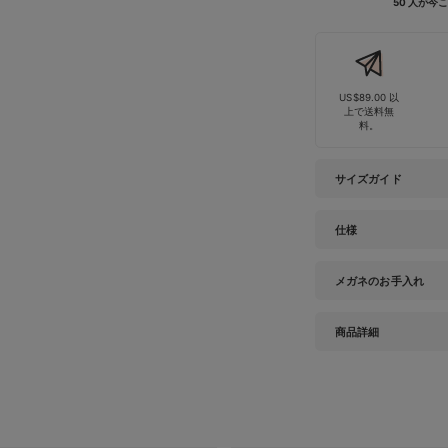
50 人が
US$89.00 以
上で送料無
料。
サイズガイド
仕様
メガネのお手入れ
商品詳細