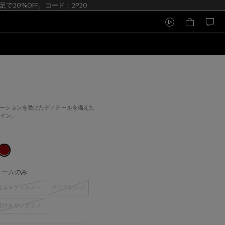
 2足で20%OFF。コード：2P20
レーションを受けたディテールを備えた
ザイン。
レームのみ
ライトフィルター
クリアレンズ
度付きサングラス