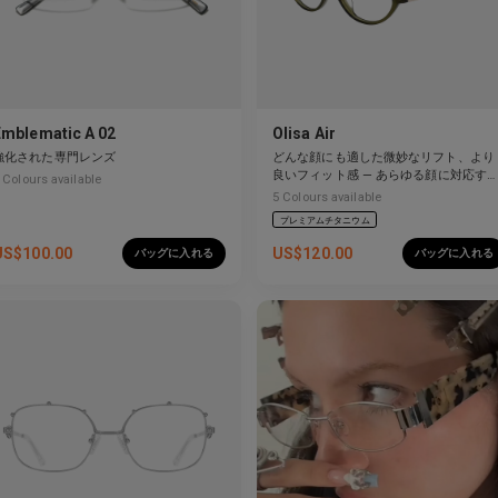
Emblematic A 02
Olisa Air
強化された専門レンズ
どんな顔にも適した微妙なリフト、より
良いフィット感 — あらゆる顔に対応す
Colours available
柔軟性。
5
Colours available
プレミアムチタニウム
US$
100.00
US$
120.00
バッグに入れる
バッグに入れる