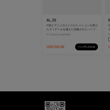
AL_02
Y2Kとアニメのインスピレーションを受け
たディテールを備えた洗練されたハーフ
リムデザイン。
5
Colours available
9
US$
100.00
バッグに入れる