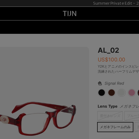
Summer Private Edit -
AL_02
US$
100.00
Y2Kとアニメのインスピ
洗練されたハーフリムデ
色
Signal Red
Lens Type
メガネフ
度付きレンズ
ブルー
メガネフレームのみ