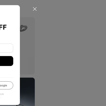
FF
oogle
JN
.