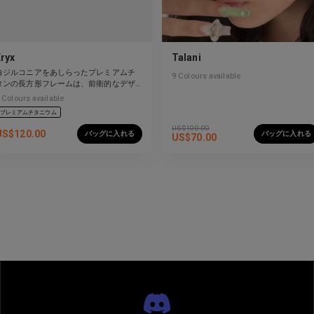
Eryx
Talani
白ジルコニアをあしらったプレミアムチ
9
Colours available
タンの長方形フレームは、前衛的なデザ
インと強烈な輝きを見せています。
Colours available
プレミアムチタニウム
US$
100.00
US$
120.00
バッグに入れる
バッグに入れる
US$
70.00