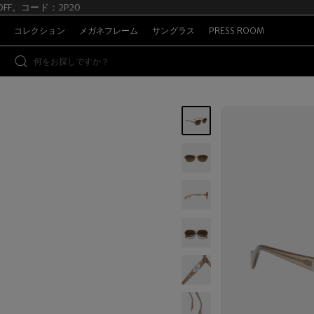
OFF。コード：2P20
S
コレクション
メガネフレーム
サングラス
PRESS ROOM