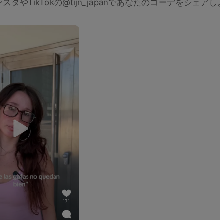
スタやTikTokの@tijn_japanであなたのコーデをシェア
171