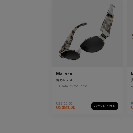
Melisha
偏光レンズ
10
Colours available
4
US$
120.00
U
バッグに入れる
US$
84.00