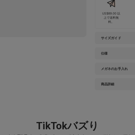
US$89.00 以
上で送料無
料。
サイズガイド
仕様
メガネのお手入れ
商品詳細
TikTokバズり