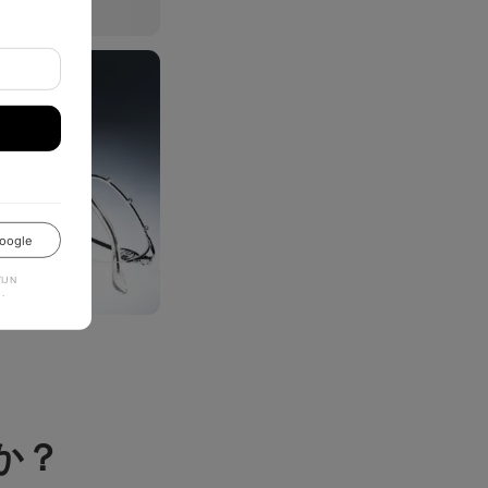
oogle
JN
.
か？