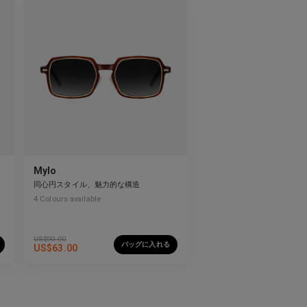
Mylo
同心円スタイル、魅力的な構造
4
Colours available
US$
90.00
バッグに入れる
US$
63.00