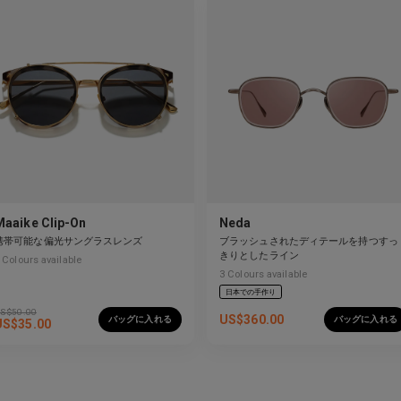
Maaike Clip-On
Neda
携帯可能な偏光サングラスレンズ
ブラッシュされたディテールを持つすっ
きりとしたライン
Colours available
3
Colours available
日本での手作り
S$
50.00
US$
360.00
バッグに入れる
バッグに入れる
US$
35.00