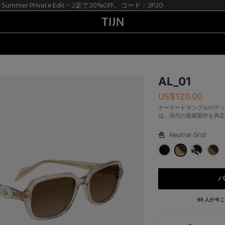
ummer Private Edit - 2足で20%OFF。コード：2P20
AL_01
US$
120.00
テーラードテンプルのデ
は、現代の眼鏡製作を再
色
Neutral Grid
バ
65 人が