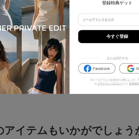
登録特典ゲット
今すぐ登録
または続行する
Facebook
G
Eメールアドレスを提供する事によって、TI
の
プライバシーポリシー
にと
利用規約
のアイテムもいかがでしょう