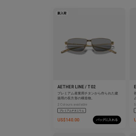
新入荷
AETHER LINE / T02
プレミアム産業用チタンから作られた建
築用の長方形の構造物。
2
Colours available
5
プレミアムチタニウム
US$
140.00
バッグに入れる