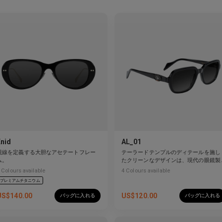
Enid
AL_01
視線を定義する大胆なアセテートフレー
テーラードテンプルのディテールを施し
ム。
たクリーンなデザインは、現代の眼鏡製
作を再定義しています。
Colours available
4
Colours available
プレミアムチタニウム
US$
140.00
US$
120.00
バッグに入れる
バッグに入れる