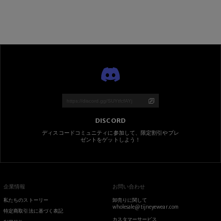
DISCORD
ディスコードコミュニティに参加して、限定割引やプレ
ゼントをゲットしよう！
企業情報
お問い合わせ
私たちのストーリー
卸売りに関して
wholesale@tijneyewear.com
特定商取引法に基づく表記
カスタマーサービス