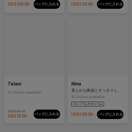
US$
100.00
US$
120.00
バッグに入れる
バッグに入れる
Talani
Nina
柔らかな曲線とすっきりしたラインをバランスよく備えた洗練された複合素材フレーム。
9
Colours available
4
Colours available
プレミアムチタニウム
US$
100.00
バッグに入れる
US$
120.00
バッグに入れる
US$
70.00