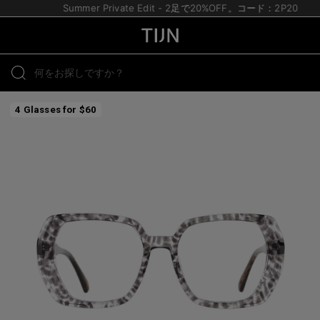
Summer Private Edit - 2足で20%OFF。コード：2P20
4 Glasses for $60