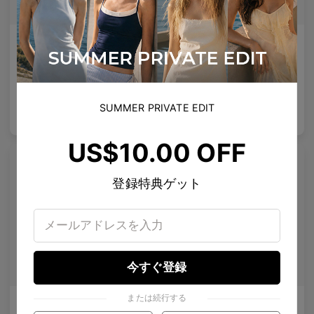
AETHER LINE / S01
Emblematic A 02
超軽量の精密を提供する彫刻的チタンフレーム。
強化された専門レンズ
4
Colours available
6
Colours available
SUMMER PRIVATE EDIT
US$
120.00
US$
100.00
バッグに入れる
バッグに入れる
US$10.00 OFF
登録特典ゲット
今すぐ登録
または続行する
Olisa Air
Rin