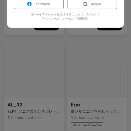
どんな顔にも適した微妙なリフト、より良いフィット感 — あらゆる顔に対応する柔軟性。
清潔なライン、クリスタルのスタッズ、静かな宇宙のきらめき。
Facebook
Google
5
Colours available
4
Colours available
Eメールアドレスを提供する事によって、TIJNの
プ
ライバシーポリシー
にと
利用規約
.
US$
120.00
US$
80.00
バッグに入れる
バッグに入れる
プレミアムチタニウム
AL_02
Eryx
Y2Kとアニメのインスピレーションを受けたディテールを備えた洗練されたハーフリムデザイン。
白ジルコニアをあしらったプレミアムチタンの長方形フレームは、前衛的なデザインと強烈な輝きを見せています。
5
Colours available
9
Colours available