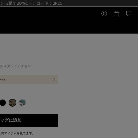
it - 2足で20%OFF。コード：2P20
ブルスタッドアクセント
price
ッグに追加
今このアイテムを見てます。