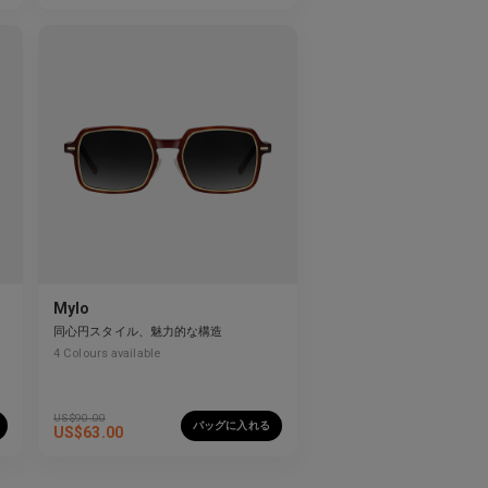
Mylo
同心円スタイル、魅力的な構造
4
Colours available
US$
90.00
バッグに入れる
US$
63.00