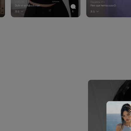
🇹🇷🇹🇷
Dayanna 🌱⭐️
Du bist so hübsch man
Pero que hermosaaa🥺
見る
6
見る