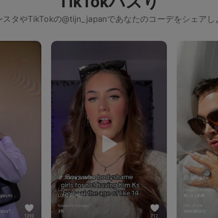
TikTokバズり
スタやTikTokの@tijn_japanであなたのコーデをシェア
freya_grace2
janvanv
Lauren V🥎
megardiumlevios
EAAAA la esposa de Christopher Morgan, mi amante <3
LOUD REPOST
#5 is LAVA
𝐊𝐢𝐦𝐛𝐞𝐫𝐥𝐲 𝐋𝐰𝐚𝐧𝐠𝐚?
mal_diane
es muy cris me encanta no es su esposa? @nikiisanabria
4th
Incredible😍
1293
712