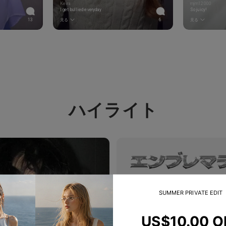
Keira
mjm12000
I get bullied everyday
So juicy!
13
見る
6
見る
ハイライト
SUMMER PRIVATE EDIT
US$10.00 O