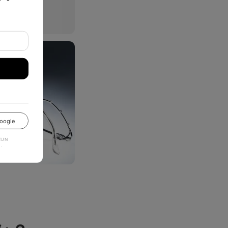
oogle
JN
.