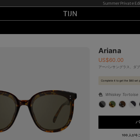
Summer Private Ed
Ariana
US$
60.00
アーバンサングラス、ダ
Complete 4 to get the $60 set 
色
Whiskey Tortoise
バ
100 人が