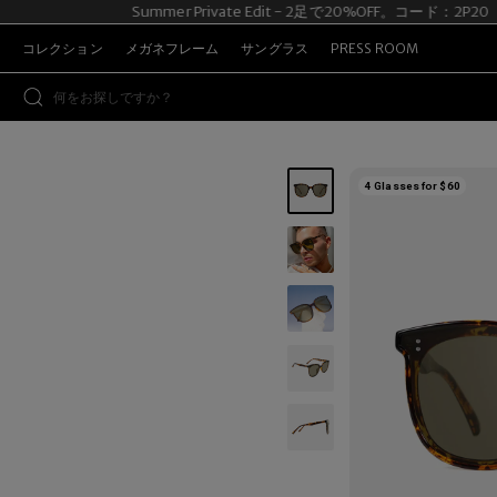
Summer Private Edit - 2足で20%OFF。コード：2P20
コレクション
メガネフレーム
サングラス
PRESS ROOM
4 Glasses for $60