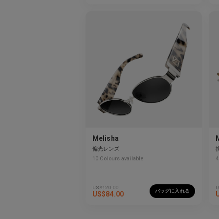
Melisha
偏光レンズ
10
Colours available
4
US$
120.00
U
バッグに入れる
US$
84.00