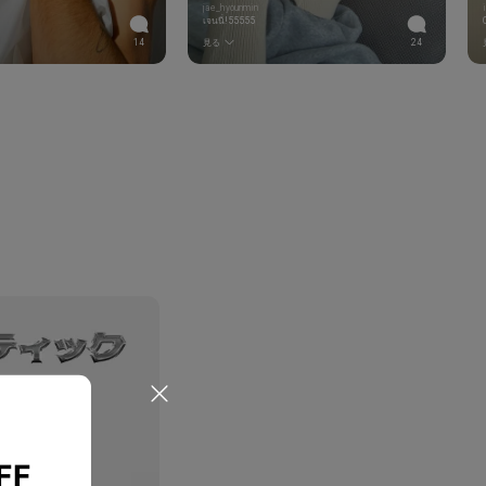
jae_hyounmin
เจนนี่!55555
14
見る
24
FF