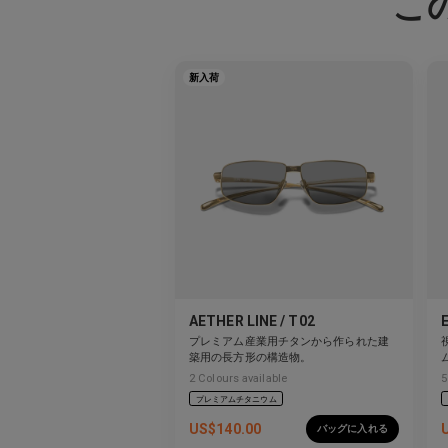
こ
新入荷
AETHER LINE / T02
プレミアム産業用チタンから作られた建
築用の長方形の構造物。
2
Colours available
5
プレミアムチタニウム
US$
140.00
バッグに入れる