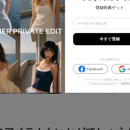
登録特典ゲット
今すぐ登録
または続行する
Facebook
G
Eメールアドレスを提供する事によって、TI
の
プライバシーポリシー
にと
利用規約