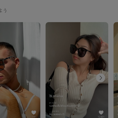
しよう
bmalliya
a
pv.xcvp
ขอพิกัดเสื้อได้ไหมคับบ🥺🥺🥺🥱
___pwsks
My Jennie's 🥺
119
12431