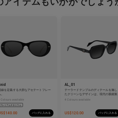
のアイテムもいかがでしょう
Enid
AL_01
視線を定義する大胆なアセテートフレー
テーラードテンプルのディテールを施し
ム。
たクリーンなデザインは、現代の眼鏡製
作を再定義しています。
Colours available
4
Colours available
プレミアムチタニウム
US$
140.00
US$
120.00
バッグに入れる
バッグに入れる