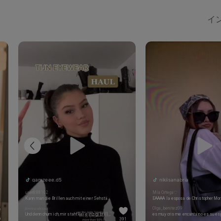
イン
gamzeee.d5
nikiisanabria
user888102
Mía Ortega♡
Kann man die Brillen auch mit einer Sehstärke kaufen ? 🥰
𝑙𝑜𝑟𝑒𝑛𝑎 𝑎𝑙𝑒𝑠𝑠𝑖𝑎
Olga_benitez09
Und denn chum ich, mir staht kei einzigi brille hahahah
9
391