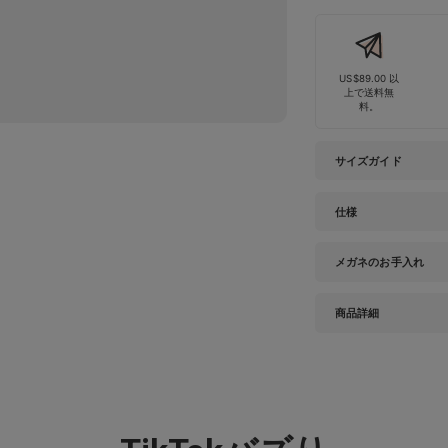
US$89.00 以
上で送料無
料。
サイズガイド
仕様
メガネのお手入れ
商品詳細