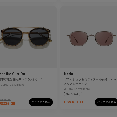
Maaike Clip-On
Neda
携帯可能な偏光サングラスレンズ
ブラッシュされたディテールを持つすっ
きりとしたライン
Colours available
3
Colours available
日本での手作り
S$
50.00
US$
360.00
バッグに入れる
バッグに入れる
US$
35.00