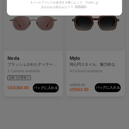
Eメールアドレスを提供する事によって、TIJNの
プ
ライバシーポリシー
にと
利用規約
.
Neda
Mylo
ブラッシュされたディテールを持つすっきりとしたライン
同心円スタイル、魅力的な構造
3
Colours available
4
Colours available
US$
90.00
US$
360.00
バッグに入れる
バッグに入れる
US$
63.00