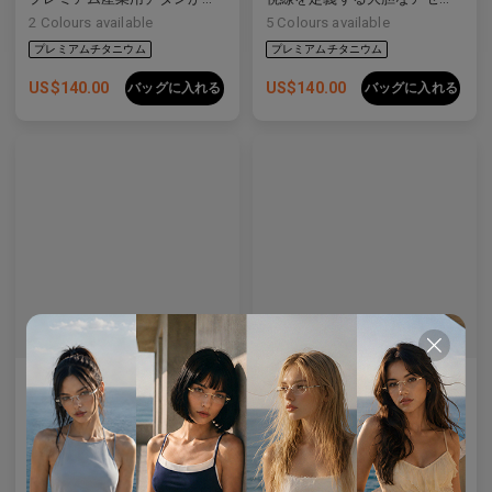
2
Colours available
5
Colours available
US$
140.00
US$
140.00
バッグに入れる
バッグに入れる
AL_01
Emblematic S 01
テーラードテンプルのディテールを施したクリーンなデザインは、現代の眼鏡製作を再定義しています。
特殊な強化レンズ
4
Colours available
8
Colours available