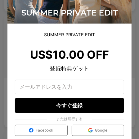
US$
120.00
US$
100.00
バッグに入れる
バッグに入れる
プレミアムチタニウム
プレミアムチタニウム
SUMMER PRIVATE EDIT
US$10.00 OFF
登録特典ゲット
Melisha
Maaike Clip-On
偏光レンズ
携帯可能な偏光サングラスレンズ
10
Colours available
4
Colours available
今すぐ登録
US$
120.00
US$
50.00
バッグに入れる
バッグに入れる
または続行する
US$
84.00
US$
35.00
Facebook
Google