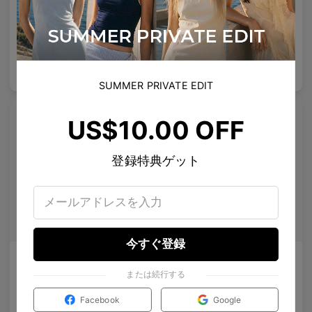
超軽量の精密を提供する彫刻的チタンフレーム。
強化された専門レンズ
4
Colours available
6
Colours available
US$
120.00
US$
100.00
バッグに入れる
バッグに入れる
SUMMER PRIVATE EDIT
US$10.00 OFF
登録特典ゲット
今すぐ登録
Olisa Air
Rin
または続行する
どんな顔にも適した微妙なリフト、より良いフィット感 — あらゆる顔に対応する柔軟性。
清潔なライン、クリスタルのスタッズ、静かな宇宙のきらめき。
5
Colours available
4
Colours available
Facebook
Google