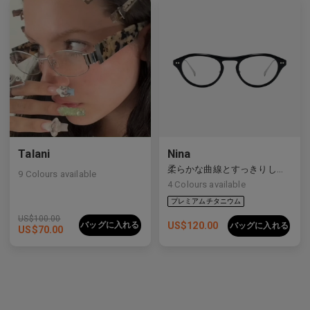
Talani
Nina
柔らかな曲線とすっきりしたラインをバランスよく備えた洗練された複合素材フレーム。
9
Colours available
プレミアムチタニウム
4
Colours available
US$
100.00
バッグに入れる
US$
120.00
バッグに入れる
US$
70.00