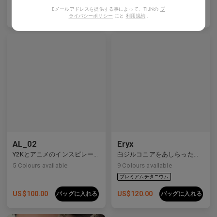
Eメールアドレスを提供する事によって、TIJNの
プ
US$
120.00
US$
80.00
バッグに入れる
バッグに入れる
ライバシーポリシー
にと
利用規約
.
プレミアムチタニウム
AL_02
Eryx
Y2Kとアニメのインスピレーションを受けたディテールを備えた洗練されたハーフリムデザイン。
白ジルコニアをあしらったプレミアムチタンの長方形フレームは、前衛的なデザインと強烈な輝きを見せています。
5
Colours available
9
Colours available
US$
100.00
US$
120.00
バッグに入れる
バッグに入れる