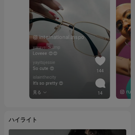
international.inspo
yaraveldkamp
Loveee 😍😍
yayitsjessie
So cute 😍
144
islainthecity
It’s so pretty 😍
rub
見る
14
ハイライト