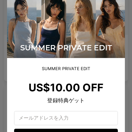
Olisa Air
Rin
どんな顔にも適した微妙なリフト、より良いフィット感 — あらゆる顔に対応する柔軟性。
清潔なライン、クリスタルのスタッズ、静かな宇宙のきらめき。
5
Colours available
4
Colours available
SUMMER PRIVATE EDIT
US$
120.00
US$
80.00
バッグに入れる
バッグに入れる
US$10.00 OFF
登録特典ゲット
プレミアムチタニウム