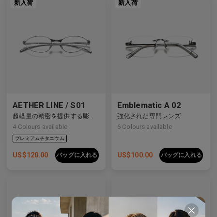
新入荷
新入荷
AETHER LINE / S01
Emblematic A 02
超軽量の精密を提供する彫刻的チタンフレーム。
強化された専門レンズ
4
Colours available
6
Colours available
US$
120.00
US$
100.00
バッグに入れる
バッグに入れる