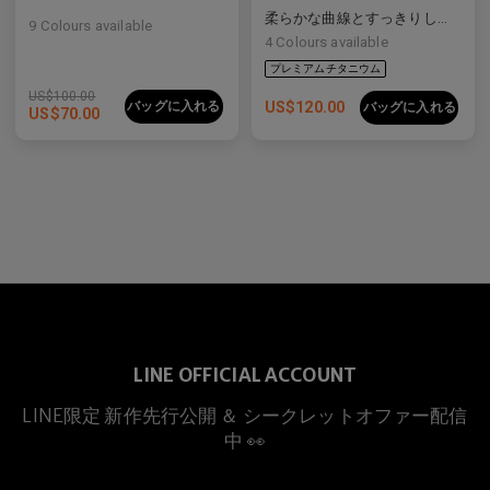
柔らかな曲線とすっきりしたラインをバランスよく備えた洗練された複合素材フレーム。
9
Colours available
4
Colours available
US$
100.00
バッグに入れる
US$
120.00
バッグに入れる
US$
70.00
LINE OFFICIAL ACCOUNT
プレミアムチタニウム
LINE限定 新作先行公開 ＆ シークレットオファー配信
中 👀