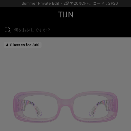
Summer Private Edit - 2足で20%OFF。コード：2P20
4 Glasses for $60