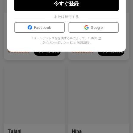
今すぐ登録
または続行する
AL_02
Eryx
Y2Kとアニメのインスピレーションを受けたディテールを備えた洗練されたハーフリムデザイン。
白ジルコニアをあしらったプレミアムチタンの長方形フレームは、前衛的なデザインと強烈な輝きを見せています。
Facebook
Google
5
Colours available
9
Colours available
Eメールアドレスを提供する事によって、TIJNの
プ
ライバシーポリシー
にと
利用規約
.
US$
100.00
US$
120.00
バッグに入れる
バッグに入れる
プレミアムチタニウム
Talani
Nina