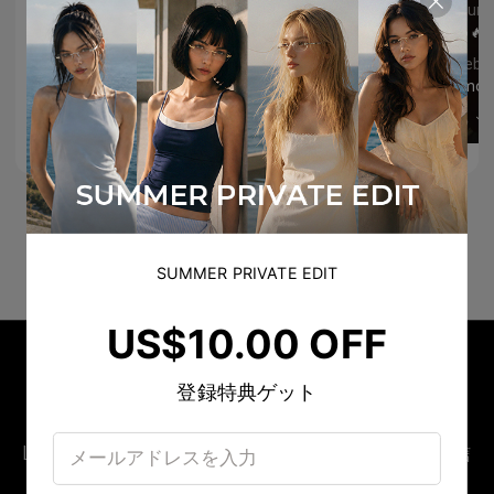
seyvongenie
tijnsun
😍😍😍omgggg!!
🔥🔥🔥
204
mayakanawatii
eusebio
YESSSSS FRANKIE
見る
見る
4
SUMMER PRIVATE EDIT
US$10.00 OFF
登録特典ゲット
LINE OFFICIAL ACCOUNT
LINE限定 新作先行公開 ＆ シークレットオファー配信
中 👀