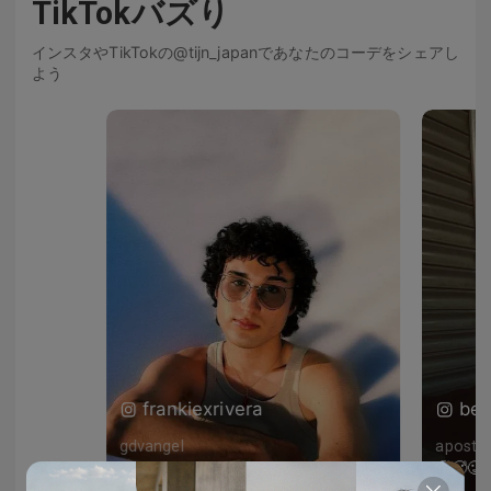
TikTokバズり
インスタやTikTokの@tijn_japanであなたのコーデをシェアし
よう
frankiexrivera
bea
gdvangel
apostol
Slayy
🥵🥵🥵