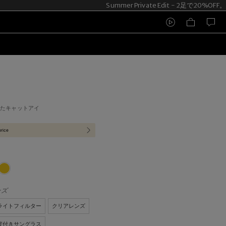
Summer Private Edit - 2足で20%OFF
れたキャットアイ
price
ンズ
ライトフィルター
クリアレンズ
度付きサングラス