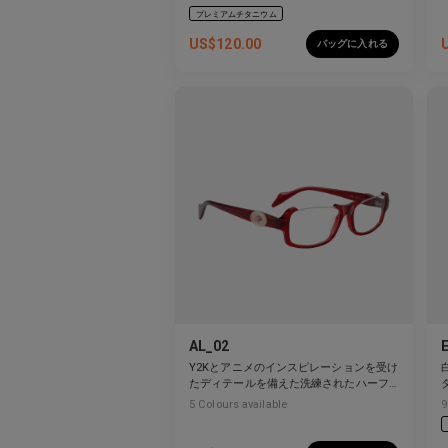
プレミアムチタニウム
US$
120.00
バッグに入れる
AL_02
Y2Kとアニメのインスピレーションを受け
たディテールを備えた洗練されたハーフ
リムデザイン。
5
Colours available
9