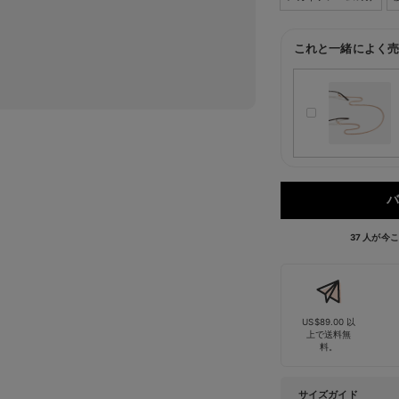
これと一緒によく売
バ
37 人が
US$89.00 以
上で送料無
料。
サイズガイド