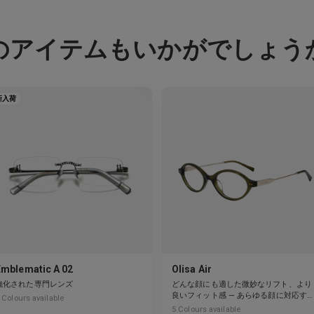
のアイテムもいかがでしょう
新入荷
Emblematic A 02
Olisa Air
強化された専門レンズ
どんな顔にも適した微妙なリフト、より
良いフィット感 — あらゆる顔に対応す
Colours available
柔軟性。
5
Colours available