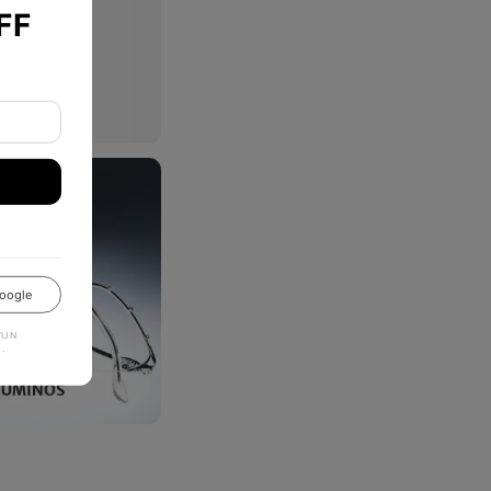
FF
oogle
JN
.