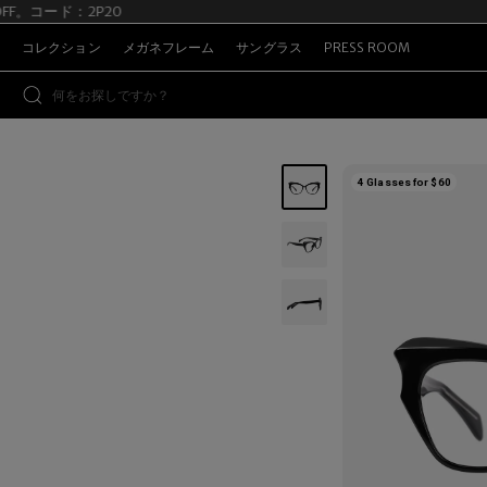
OFF。コード：2P20
Su
コレクション
メガネフレーム
サングラス
PRESS ROOM
4 Glasses for $60