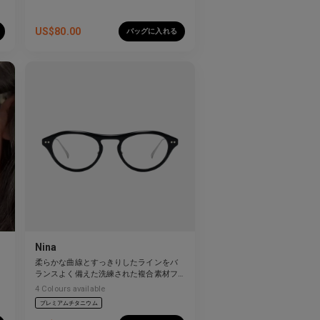
US$
80.00
バッグに入れる
Nina
柔らかな曲線とすっきりしたラインをバ
ランスよく備えた洗練された複合素材フ
レーム。
4
Colours available
プレミアムチタニウム