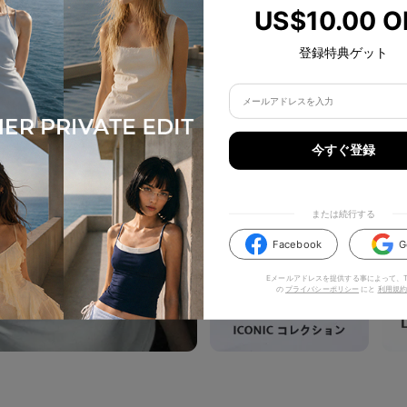
US$10.00 O
登録特典ゲット
今すぐ登録
または続行する
Facebook
G
Eメールアドレスを提供する事によって、TI
の
プライバシーポリシー
にと
利用規約