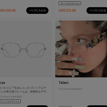
プレミアムチタニウム
US$
100.00
US$
120.00
バッグに入れる
バッグに入れる
Eryx
Talani
白ジルコニアをあしらったプレミアムチ
9
Colours available
タンの長方形フレームは、前衛的なデザ
インと強烈な輝きを見せています。
Colours available
プレミアムチタニウム
US$
100.00