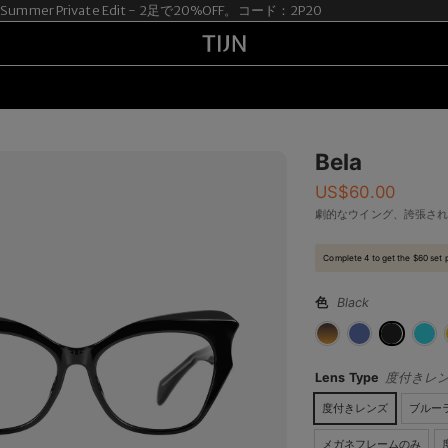
mmer Private Edit - 2足で20%OFF。コード：2P20
Bela
US$
60.00
劇的なウイング、誇張さ
Complete 4 to get the $60 set 
色
Black
Lens Type
度付きレ
度付きレンズ
ブルー
メガネフレームのみ