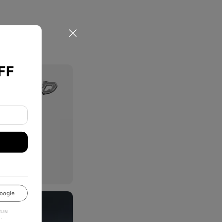
FF
oogle
JN
.