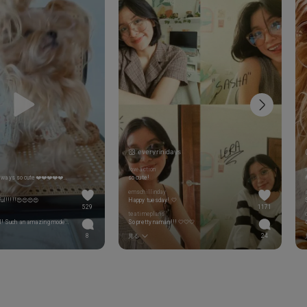
everyrinidays
loveaction
I love your outfit, always so cute❤️❤️❤️❤️❤️❤️❤️❤️❤️❤️❤️❤️❤️❤️❤️❤️❤️
so cute!
emschillinday
ful!!!!!😍😍😍😍
Happy tuesday! 🤍
529
1171
teatimeplans
The most beautiful! Such an amazing model!😍👏
So pretty naman!!! 🤍🤍🤍
8
見る
24