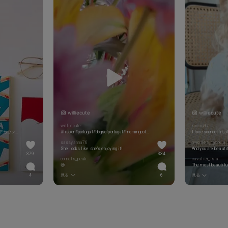
williecute
williecute
williecute
koccovlz
*</br>*</br>*</br>*</br>*</br> #読書アカウント #本が好き #洋書 #洋書多読 #本のある暮らし #instabookstagram #booksaremylife #readerlife #bookishgirl #readerforlife #tbrpile #bibliophilelife #bookloversofinstagram #bookstagramuk #bookishphotography #readinggoals #bokaccount #bookishallure #readerslife
#lisbon#portugal#dogsofportugal#morningcoffee#breakfast#williecute#yorkie#weeklyfluff#dogsofinsta#lisboa
sassyanna76
hercules_r_yorkie
She looks like she’s enjoying it!
And you are beauti
379
334
comets_peak
cavalier_isla
😍
4
見る
6
見る