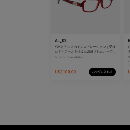
AL_02
Y2Kとアニメのインスピレーションを受け
たディテールを備えた洗練されたハーフ
リムデザイン。
5
Colours available
9
US$
100.00
バッグに入れる