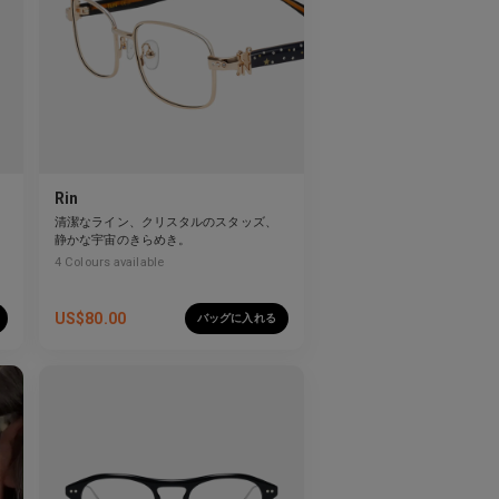
Rin
清潔なライン、クリスタルのスタッズ、
る
静かな宇宙のきらめき。
4
Colours available
US$
80.00
バッグに入れる