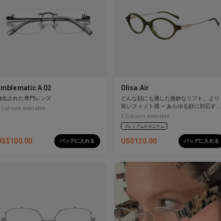
Emblematic A 02
Olisa Air
強化された専門レンズ
どんな顔にも適した微妙なリフト、より
良いフィット感 — あらゆる顔に対応す
Colours available
柔軟性。
5
Colours available
プレミアムチタニウム
US$
100.00
US$
120.00
バッグに入れる
バッグに入れる