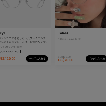
Eryx
Talani
白ジルコニアをあしらったプレミアムチ
9
Colours available
タンの長方形フレームは、前衛的なデザ
インと強烈な輝きを見せています。
Colours available
プレミアムチタニウム
US$
100.00
US$
120.00
バッグに入れる
バッグに入れる
US$
70.00