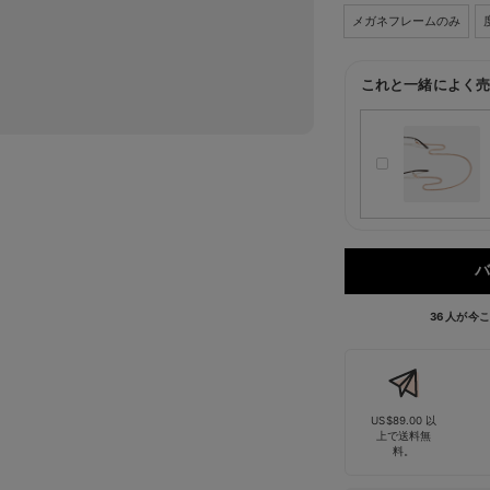
メガネフレームのみ
これと一緒によく売
バ
36 人が
US$89.00 以
上で送料無
料。