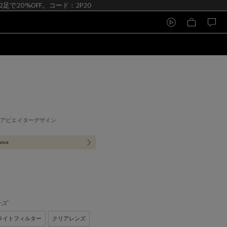
- 2足で20%OFF。コード：2P20
製アビエイターデザイン
price
ンズ
ライトフィルター
クリアレンズ