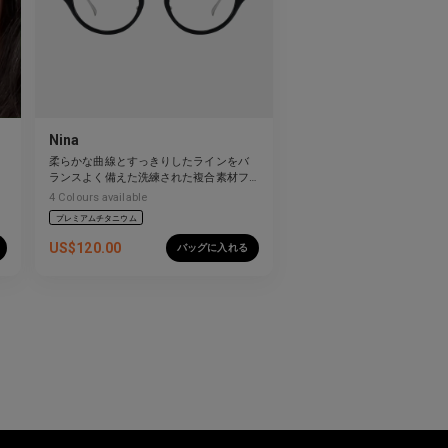
Nina
柔らかな曲線とすっきりしたラインをバ
ランスよく備えた洗練された複合素材フ
レーム。
4
Colours available
プレミアムチタニウム
US$
120.00
バッグに入れる