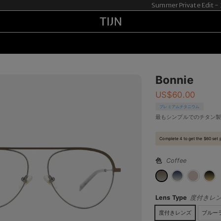
Summer Private Edit 
Bonnie
US$
60.00
プレミアムチタニウム
最もシンプルでのチタン
Complete 4 to get the $60 set 
色
Coffee
Lens Type
度付きレ
度付きレンズ
ブルー