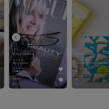
agapimpoikou
mikitravelgram
fashion_53
mikitravelgram
This is amazing
paulpeeweeprior
mikitravelgram
🇬🇧❤️🤣
📚
454
athelinas.gram
mikitravelgram
😍😍😍😍
👓
見る
5
見る