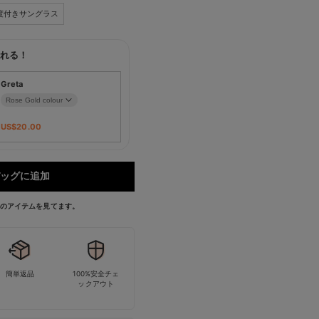
度付きサングラス
れる！
Greta
US$
20.00
ッグに追加
今このアイテムを見てます。
簡単返品
100%安全チェ
ックアウト