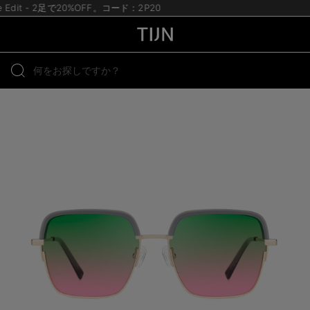
te Edit - 2足で20%OFF。コード：2P20