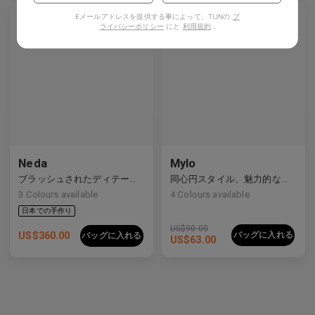
Eメールアドレスを提供する事によって、TIJNの
プ
ライバシーポリシー
にと
利用規約
.
Neda
Mylo
ブラッシュされたディテールを持つすっきりとしたライン
同心円スタイル、魅力的な構造
3
Colours available
4
Colours available
US$
90.00
US$
360.00
バッグに入れる
バッグに入れる
US$
63.00