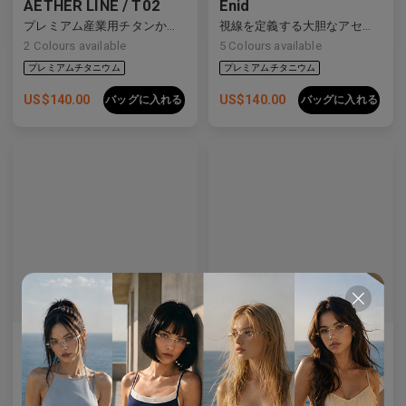
AETHER LINE / T02
Enid
プレミアム産業用チタンから作られた建築用の長方形の構造物。
視線を定義する大胆なアセテートフレーム。
2
Colours available
5
Colours available
US$
140.00
US$
140.00
バッグに入れる
バッグに入れる
AL_01
Emblematic S 01
テーラードテンプルのディテールを施したクリーンなデザインは、現代の眼鏡製作を再定義しています。
特殊な強化レンズ
4
Colours available
8
Colours available