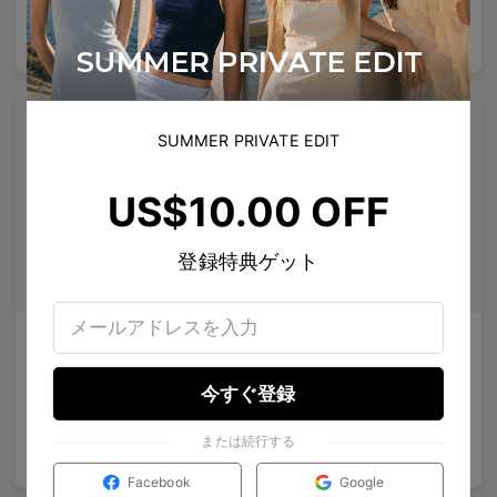
US$
120.00
US$
100.00
バッグに入れる
バッグに入れる
プレミアムチタニウム
プレミアムチタニウム
SUMMER PRIVATE EDIT
US$10.00 OFF
登録特典ゲット
Melisha
Maaike Clip-On
偏光レンズ
携帯可能な偏光サングラスレンズ
10
Colours available
4
Colours available
今すぐ登録
または続行する
US$
120.00
US$
50.00
バッグに入れる
バッグに入れる
US$
84.00
US$
35.00
Facebook
Google