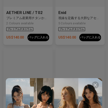
AETHER LINE / T02
Enid
プレミアム産業用チタンから作られた建築用の長方形の構造物。
視線を定義する大胆なアセテートフレーム。
2
Colours available
5
Colours available
US$
140.00
US$
140.00
バッグに入れる
バッグに入れる
AL_01
Emblematic S 01
テーラードテンプルのディテールを施したクリーンなデザインは、現代の眼鏡製作を再定義しています。
特殊な強化レンズ