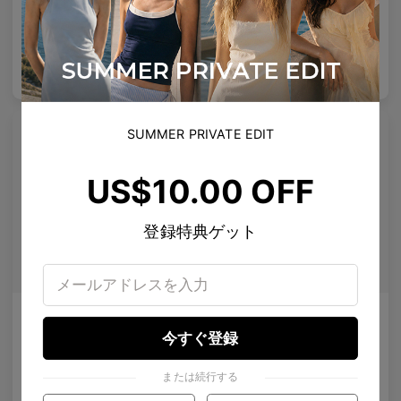
4
Colours available
8
Colours available
US$
120.00
US$
100.00
バッグに入れる
バッグに入れる
プレミアムチタニウム
プレミアムチタニウム
SUMMER PRIVATE EDIT
US$10.00 OFF
登録特典ゲット
Melisha
Maaike Clip-On
偏光レンズ
携帯可能な偏光サングラスレンズ
今すぐ登録
10
Colours available
4
Colours available
または続行する
US$
120.00
US$
50.00