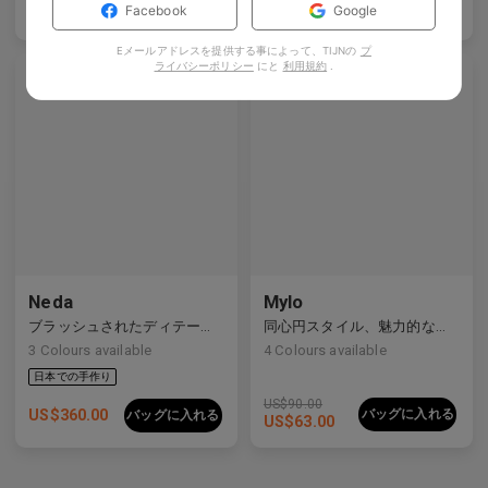
バッグに入れる
バッグに入れる
Facebook
Google
US$
84.00
US$
35.00
Eメールアドレスを提供する事によって、TIJNの
プ
ライバシーポリシー
にと
利用規約
.
Neda
Mylo
ブラッシュされたディテールを持つすっきりとしたライン
同心円スタイル、魅力的な構造
3
Colours available
4
Colours available
US$
90.00
US$
360.00
バッグに入れる
バッグに入れる
US$
63.00