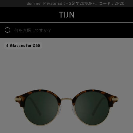
Summer Private Edit - 2足で20%OFF。コード：2P20
4 Glasses for $60