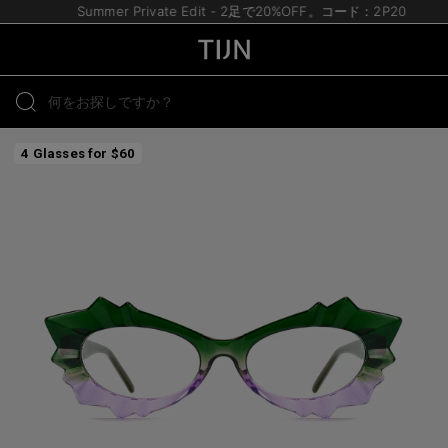
Summer Private Edit - 2足で20%OFF。コード：2P20
4 Glasses for $60