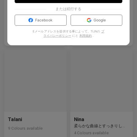
AL_02
Eryx
または続行する
Y2Kとアニメのインスピレーションを受けたディテールを備えた洗練されたハーフリムデザイン。
白ジルコニアをあしらったプレミアムチタンの長方形フレームは、前衛的なデザインと強烈な輝きを見せています。
5
Colours available
9
Colours available
Facebook
Google
Eメールアドレスを提供する事によって、TIJNの
プ
ライバシーポリシー
にと
利用規約
.
US$
100.00
US$
120.00
バッグに入れる
バッグに入れる
プレミアムチタニウム
Talani
Nina
柔らかな曲線とすっきりしたラインをバランスよく備えた洗練された複合素材フレーム。
9
Colours available
4
Colours available