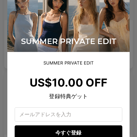
Olisa Air
Rin
どんな顔にも適した微妙なリフト、より良いフィット感 — あらゆる顔に対応する柔軟性。
清潔なライン、クリスタルのスタッズ、静かな宇宙のきらめき。
5
Colours available
4
Colours available
US$
120.00
US$
80.00
バッグに入れる
バッグに入れる
SUMMER PRIVATE EDIT
US$10.00 OFF
プレミアムチタニウム
登録特典ゲット
今すぐ登録