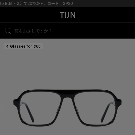
ate Edit - 2足で20%OFF。コード：2P20
4 Glasses for $60