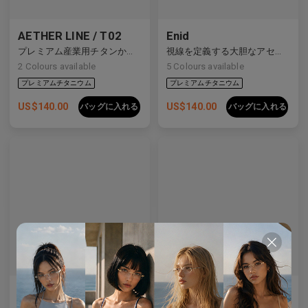
AETHER LINE / T02
Enid
プレミアム産業用チタンから作られた建築用の長方形の構造物。
視線を定義する大胆なアセテートフレーム。
2
Colours available
5
Colours available
US$
140.00
US$
140.00
バッグに入れる
バッグに入れる
AL_01
Emblematic S 01
テーラードテンプルのディテールを施したクリーンなデザインは、現代の眼鏡製作を再定義しています。
特殊な強化レンズ