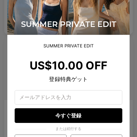
4
Colours available
8
Colours available
US$
120.00
US$
100.00
バッグに入れる
バッグに入れる
プレミアムチタニウム
プレミアムチタニウム
SUMMER PRIVATE EDIT
US$10.00 OFF
登録特典ゲット
Melisha
Maaike Clip-On
偏光レンズ
携帯可能な偏光サングラスレンズ
今すぐ登録
10
Colours available
4
Colours available
または続行する
US$
120.00
US$
50.00