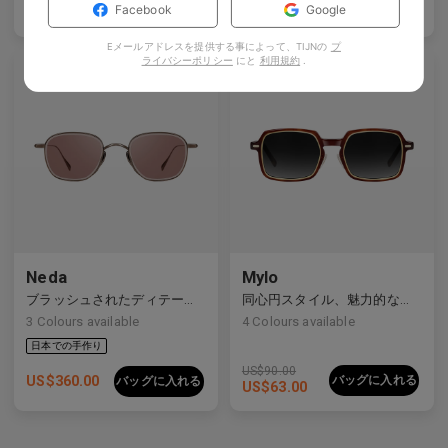
バッグに入れる
バッグに入れる
Facebook
Google
US$
84.00
US$
35.00
Eメールアドレスを提供する事によって、TIJNの
プ
ライバシーポリシー
にと
利用規約
.
Neda
Mylo
ブラッシュされたディテールを持つすっきりとしたライン
同心円スタイル、魅力的な構造
3
Colours available
4
Colours available
US$
90.00
US$
360.00
バッグに入れる
バッグに入れる
US$
63.00