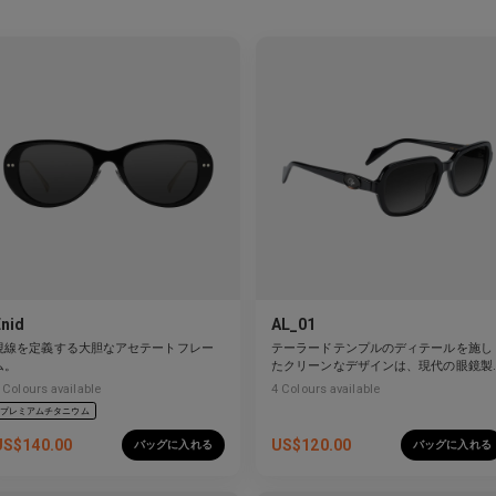
Enid
AL_01
視線を定義する大胆なアセテートフレー
テーラードテンプルのディテールを施し
ム。
たクリーンなデザインは、現代の眼鏡製
作を再定義しています。
Colours available
4
Colours available
プレミアムチタニウム
US$
140.00
US$
120.00
バッグに入れる
バッグに入れる