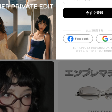
twosausy
0
0
見る
今すぐ登録
または続行する
Facebook
G
ハイライト
Eメールアドレスを提供する事によって、TI
の
プライバシーポリシー
にと
利用規約