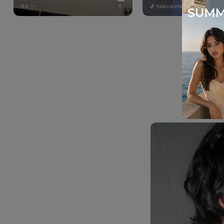
haleyarchie
見る
4