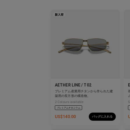
新入荷
AETHER LINE / T02
プレミアム産業用チタンから作られた建
築用の長方形の構造物。
2
Colours available
5
プレミアムチタニウム
US$
140.00
バッグに入れる