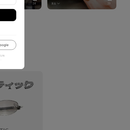
24
見る
23
oogle
JN
.