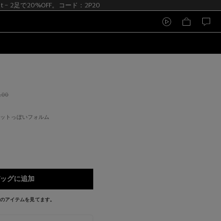
it - 2足で20%OFF。コード：2P20
.00
ロットっぽいフォルム
ッグに追加
今このアイテムを見てます。