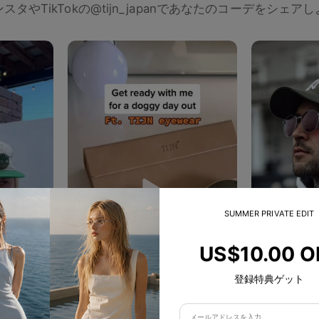
スタやTikTokの@tijn_japanであなたのコーデをシェア
SUMMER PRIVATE EDIT
frknusnmz
US$10.00 O
stormlondonofficial
🙌🔥🙌
登録特典ゲット
marvinosifo
Perfect look and style
581
423
dinobrko
Great style dude👏🔥