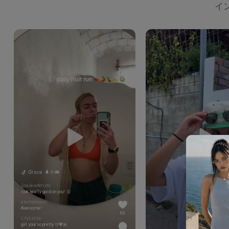
イン
Grace 🌲🌞🚐
SneakerArtistry
look really good on you! 😊
electromusic
Awesome!
89
LilyLolita
girl your so pretty 🩷💖🎀