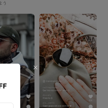
しよう
trendymiriam
FF
carolinapshopper
Que foto más bonita! Ideal 😍
chiccurls
 here man 👌🏿💯
K bonito 😍
180
458
cris__carrillo
Súper guapa con ese vestido ❤️