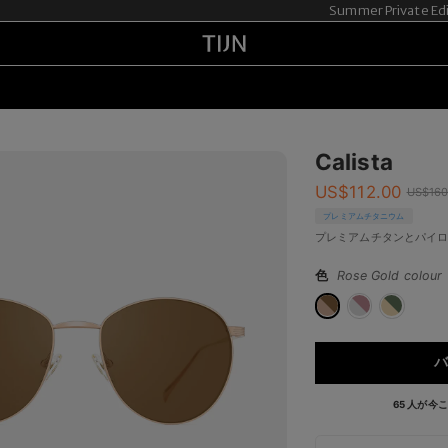
Summer Private Ed
Calista
US$
112.00
US$
160
プレミアムチタニウム
プレミアムチタンとパイ
色
Rose Gold colour
バ
65 人が