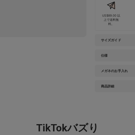
US$89.00 以
上で送料無
料。
サイズガイド
仕様
メガネのお手入れ
商品詳細
TikTokバズり