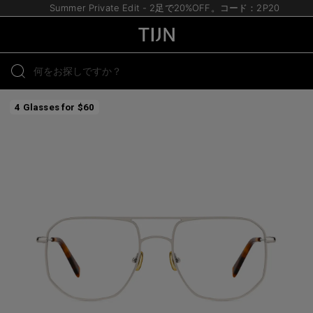
Summer Private Edit - 2足で20%OFF。コード：2P20
4 Glasses for $60