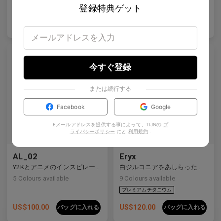
登録特典ゲット
US$
120.00
US$
80.00
バッグに入れる
バッグに入れる
今すぐ登録
または続行する
プレミアムチタニウム
Facebook
Google
Eメールアドレスを提供する事によって、TIJNの
プ
ライバシーポリシー
にと
利用規約
.
AL_02
Eryx
Y2Kとアニメのインスピレーションを受けたディテールを備えた洗練されたハーフリムデザイン。
白ジルコニアをあしらったプレミアムチタンの長方形フレームは、前衛的なデザインと強烈な輝きを見せています。
5
Colours available
9
Colours available
US$
100.00
US$
120.00
バッグに入れる
バッグに入れる