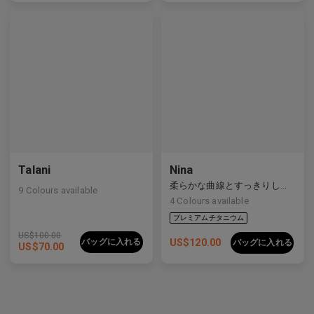
プレミアムチタニウム
Talani
Nina
柔らかな曲線とすっきりしたラインをバランスよく備えた洗練された複合素材フレーム。
9
Colours available
4
Colours available
US$
100.00
バッグに入れる
US$
120.00
バッグに入れる
US$
70.00