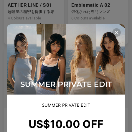
AETHER LINE / S01
Emblematic A 02
超軽量の精密を提供する彫刻的チタンフレーム。
強化された専門レンズ
4
Colours available
6
Colours available
US$
120.00
US$
100.00
バッグに入れる
バッグに入れる
SUMMER PRIVATE EDIT
Olisa Air
Rin
US$10.00 OFF
どんな顔にも適した微妙なリフト、より良いフィット感 — あらゆる顔に対応する柔軟性。
清潔なライン、クリスタルのスタッズ、静かな宇宙のきらめき。
5
Colours available
4
Colours available