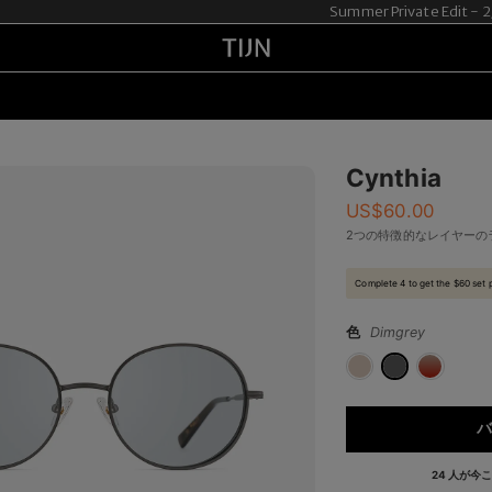
Summer Private Edit -
Cynthia
US$
60.00
2つの特徴的なレイヤーの
Complete 4 to get the $60 set 
色
Dimgrey
バ
24 人が