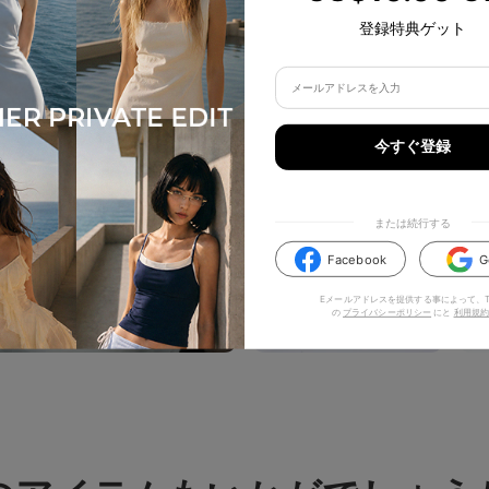
登録特典ゲット
今すぐ登録
または続行する
Facebook
G
Eメールアドレスを提供する事によって、TI
の
プライバシーポリシー
にと
利用規約