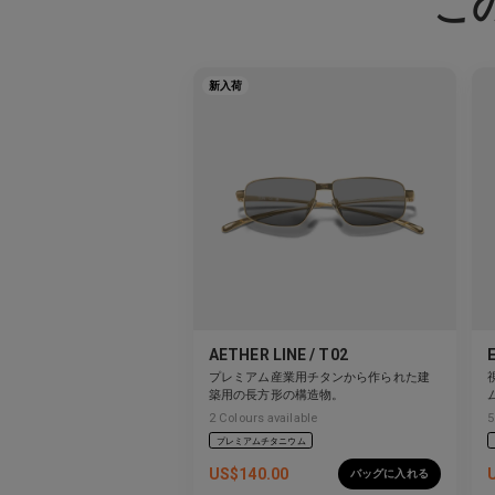
こ
新入荷
AETHER LINE / T02
プレミアム産業用チタンから作られた建
築用の長方形の構造物。
2
Colours available
5
プレミアムチタニウム
US$
140.00
バッグに入れる