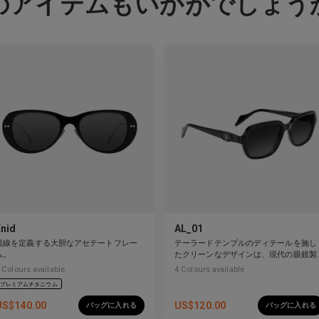
のアイテムもいかがでしょう
Enid
AL_01
視線を定義する大胆なアセテートフレー
テーラードテンプルのディテールを施し
ム。
たクリーンなデザインは、現代の眼鏡製
作を再定義しています。
Colours available
4
Colours available
プレミアムチタニウム
US$
140.00
US$
120.00
バッグに入れる
バッグに入れる