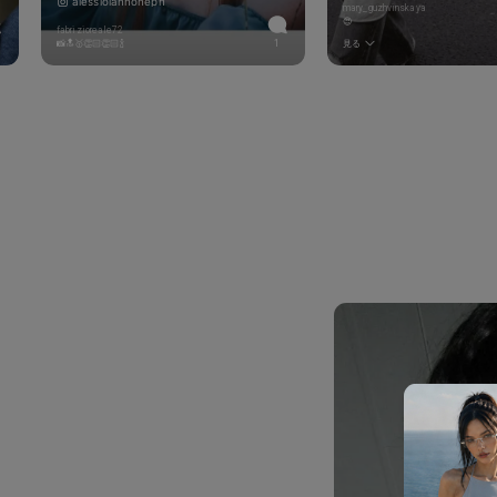
alessioiannoneph
mary_guzhvinskaya
😍
fabrizioreale72
📸🔝🥇👏🏻👏🏻🍾
1
見る