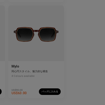
Mylo
同心円スタイル、魅力的な構造
4
Colours available
US$
90.00
バッグに入れる
US$
63.00