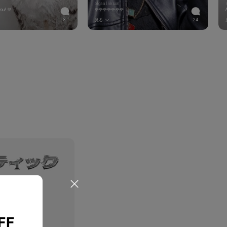
olgaallikson
you! 💜
🌹🌹🌹🌹🌹🌹🌹
8
見る
24
FF