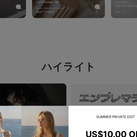
i can't manage it😂
mybenebone
Love This look on 
bookmarkedbysudharma
11
Wow!!!😍😍😍😍
2
見る
ハイライト
SUMMER PRIVATE EDIT
US$10.00 O