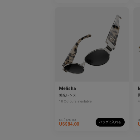
Melisha
偏光レンズ
10
Colours available
4
US$
120.00
U
バッグに入れる
US$
84.00