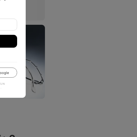
oogle
JN
.