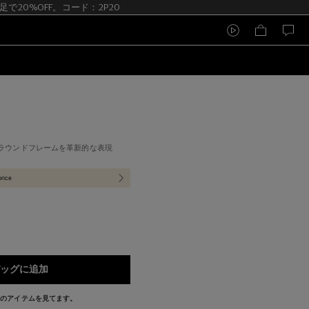
 2足で20%OFF。コード：2P20
ラウンドフレームを革新的な表現
price
ッグに追加
今このアイテムを見てます。