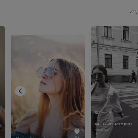
イン
bernoskuni
allabernoskuni
В динамике. Круто, ❤️просто
mmangaeva
🔥
340