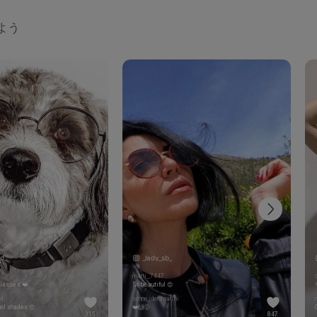
しよう
d_
_lady_sb_
marti_7447
glasses ❤️
So beautiful 😍
d
schneiderchiarini
ol shades 😍
❤️🙌😮
315
847