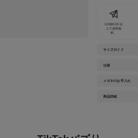
US$89.00 以
上で送料無
料。
サイズガイド
仕様
メガネのお手入れ
商品詳細