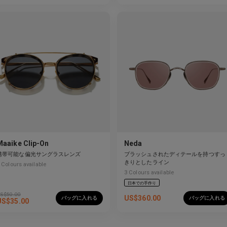
Maaike Clip-On
Neda
携帯可能な偏光サングラスレンズ
ブラッシュされたディテールを持つすっ
きりとしたライン
Colours available
3
Colours available
日本での手作り
S$
50.00
US$
360.00
バッグに入れる
バッグに入れる
US$
35.00