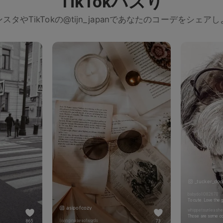
TikTokバズり
スタやTikTokの@tijn_japanであなたのコーデをシェア
_tucker_doo
babydoll082670
To cute. Love the 
asipofcozy
whippetsunleashe
Those are some co
livinginaseaofwords
865
73