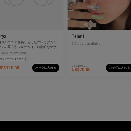
Eryx
Talani
白ジルコニアをあしらったプレミアムチ
9
Colours available
タンの長方形フレームは、前衛的なデザ
インと強烈な輝きを見せています。
Colours available
プレミアムチタニウム
US$
100.00
US$
120.00
バッグに入れる
バッグに入れる
US$
70.00