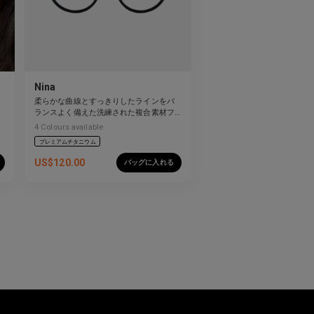
Nina
柔らかな曲線とすっきりしたラインをバ
ランスよく備えた洗練された複合素材フ
レーム。
4
Colours available
プレミアムチタニウム
US$
120.00
バッグに入れる