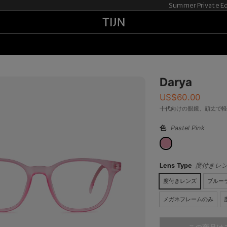
Summer Private E
Darya
US$
60.00
十代向けの眼鏡、頑丈で
色
Pastel Pink
Lens Type
度付きレ
度付きレンズ
ブルー
メガネフレームのみ