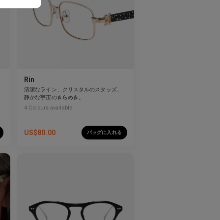
Rin
清潔なライン、クリスタルのスタッズ、
る
静かな宇宙のきらめき。
4
Colours available
US$
80.00
バッグに入れる