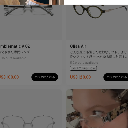
Emblematic A 02
Olisa Air
強化された専門レンズ
どんな顔にも適した微妙なリフト、より
良いフィット感 — あらゆる顔に対応す
Colours available
柔軟性。
5
Colours available
プレミアムチタニウム
US$
100.00
US$
120.00
バッグに入れる
バッグに入れる