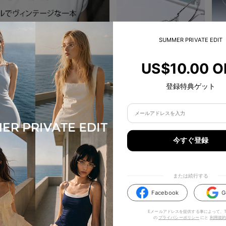
SUMMER PRIVATE EDIT
US$10.00 O
登録特典ゲット
今すぐ登録
のアイテムもいかがでしょう
または続行する
新入荷
Facebook
G
Eメールアドレスを提供する事によって、TI
の
プライバシーポリシー
にと
利用規約