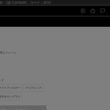
dit - 2足で20%OFF。コード：2P20
軽量なフレーム
ンズ
ライトフィルター
クリアレンズ
度付きサングラス