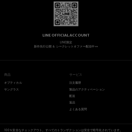
LINE OFFICIAL ACCOUNT
LINE限定
新作先行公開 ＆ シークレットオファー配信中 👀
商品
サービス
オプティカル
注文履歴
サングラス
製品のアクティベーション
配送
返品
よくある質問
100％安全なチェックアウト。すべてのトランザクションは安全で暗号化されています。