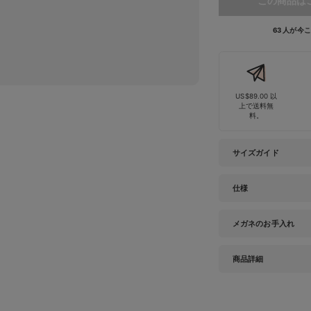
この商品は
63 人が
US$89.00 以
上で送料無
料。
サイズガイド
仕様
メガネのお手入れ
商品詳細