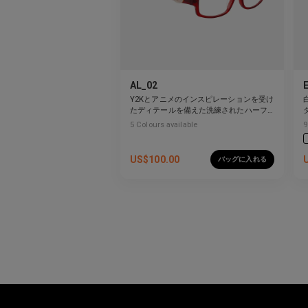
AL_02
Y2Kとアニメのインスピレーションを受け
たディテールを備えた洗練されたハーフ
リムデザイン。
5
Colours available
9
US$
100.00
バッグに入れる