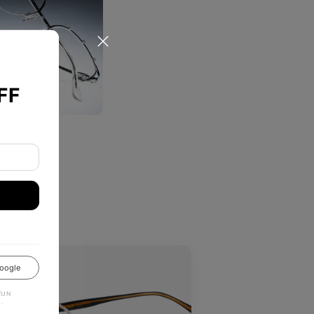
FF
か？
oogle
JN
.