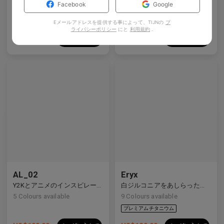
Facebook
Google
5
Colours available
4
Colours available
Eメールアドレスを提供する事によって、TIJNの
プ
ライバシーポリシー
にと
利用規約
.
US$
120.00
US$
80.00
バッグに入れる
バッグに入れる
プレミアムチタニウム
AL_02
Eryx
Y2Kとアニメのインスピレーションを受けたディテールを備えた洗練されたハーフリムデザイン。
白ジルコニアをあしらったプレミアムチタンの長方形フレームは、前衛的なデザインと強烈な輝きを見せています。
5
Colours available
9
Colours available