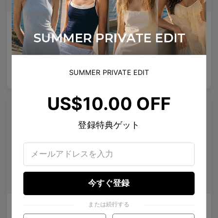
AETHER LINE / S01
Emblematic A 02
超軽量の精密を提供する彫刻的チタンフレーム。
強化された専門レンズ
4
Colours available
6
Colours available
SUMMER PRIVATE EDIT
US$
120.00
US$
100.00
バッグに入れる
バッグに入れる
US$10.00 OFF
登録特典ゲット
今すぐ登録
または続行する
Olisa Air
Rin
どんな顔にも適した微妙なリフト、より良いフィット感 — あらゆる顔に対応する柔軟性。
清潔なライン、クリスタルのスタッズ、静かな宇宙のきらめき。