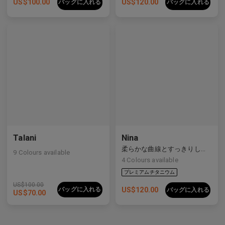
US$
100.00
US$
120.00
バッグに入れる
バッグに入れる
Talani
Nina
柔らかな曲線とすっきりしたラインをバランスよく備えた洗練された複合素材フレーム。
9
Colours available
4
Colours available
プレミアムチタニウム
US$
100.00
バッグに入れる
US$
120.00
バッグに入れる
US$
70.00