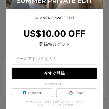
US$
140.00
US$
140.00
バッグに入れる
バッグに入れる
SUMMER PRIVATE EDIT
US$10.00 OFF
登録特典ゲット
AL_01
Emblematic S 01
テーラードテンプルのディテールを施したクリーンなデザインは、現代の眼鏡製作を再定義しています。
特殊な強化レンズ
今すぐ登録
4
Colours available
8
Colours available
または続行する
US$
120.00
US$
100.00
バッグに入れる
バッグに入れる
Facebook
Google
Eメールアドレスを提供する事によって、TIJNの
プ
ライバシーポリシー
にと
利用規約
.