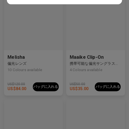
プレミアムチタニウム
プレミアムチタニウム
Melisha
Maaike Clip-On
偏光レンズ
携帯可能な偏光サングラスレンズ
10
Colours available
4
Colours available
US$
120.00
US$
50.00
バッグに入れる
バッグに入れる
US$
84.00
US$
35.00