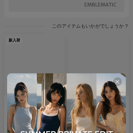
このアイテムもいかがでしょうか？
新入荷
AETHER LINE / T02
Enid
プレミアム産業用チタンから作られた建築用の長方形の構造物。
視線を定義する大胆なアセテートフレーム。
2
Colours available
5
Colours available