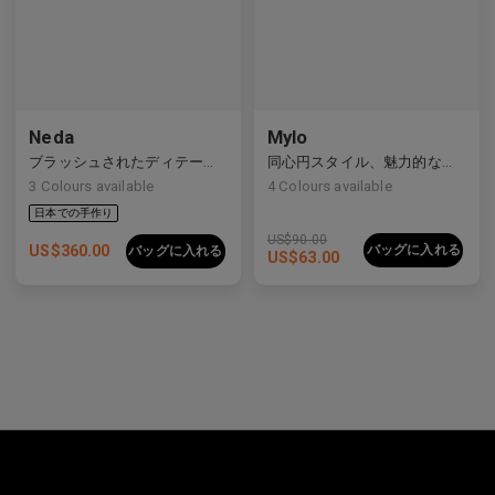
Neda
Mylo
ブラッシュされたディテールを持つすっきりとしたライン
同心円スタイル、魅力的な構造
3
Colours available
4
Colours available
US$
90.00
US$
360.00
バッグに入れる
バッグに入れる
US$
63.00