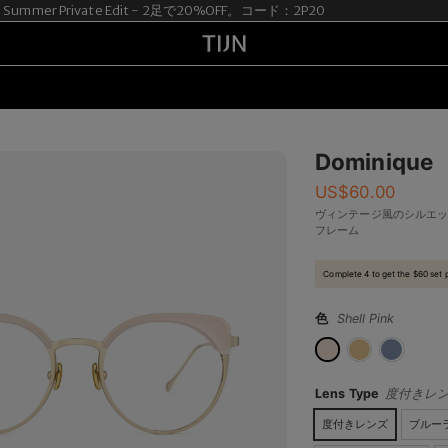
ummer Private Edit - 2足で20%OFF。コード：2P20
Dominique
US$
60.00
ヴィンテージ風のシルエ
フレーム
Complete 4 to get the $60 set 
色
Shell Pink
Lens Type
度付きレ
度付きレンズ
ブルー