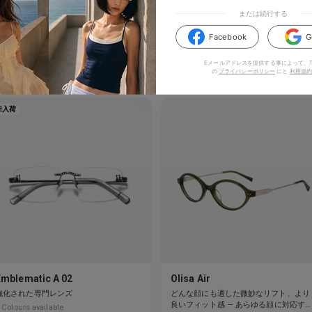
または続行する
Facebook
G
のアイテムもいかがでしょう
Eメールアドレスを提供する事によって、TI
の
プライバシーポリシー
にと
利用規約
新入荷
Emblematic A 02
Olisa Air
強化された専門レンズ
どんな顔にも適した微妙なリフト、より
良いフィット感 — あらゆる顔に対応す
Colours available