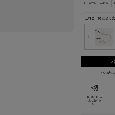
メガネフレームのみ
これと一緒によく売
バ
38 人が
US$89.00 以
上で送料無
料。