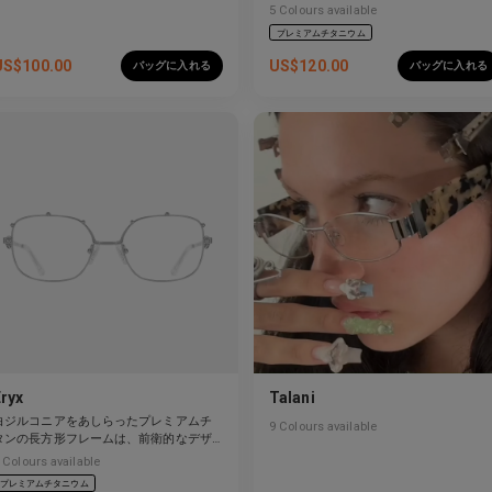
柔軟性。
5
Colours available
プレミアムチタニウム
US$
100.00
US$
120.00
バッグに入れる
バッグに入れる
Eryx
Talani
白ジルコニアをあしらったプレミアムチ
9
Colours available
タンの長方形フレームは、前衛的なデザ
インと強烈な輝きを見せています。
Colours available
プレミアムチタニウム