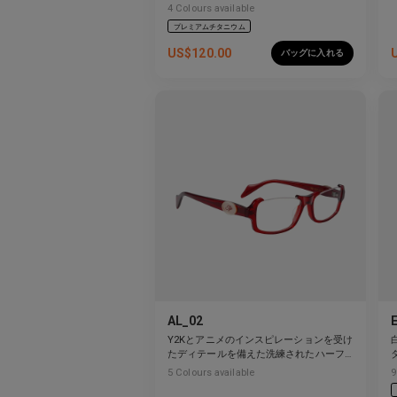
4
Colours available
プレミアムチタニウム
US$
120.00
バッグに入れる
AL_02
Y2Kとアニメのインスピレーションを受け
たディテールを備えた洗練されたハーフ
リムデザイン。
5
Colours available
9