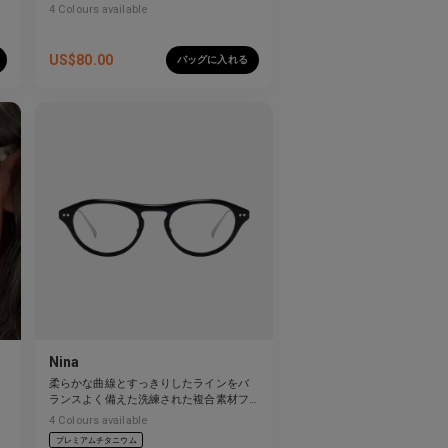
4
Colours available
US$
80.00
バッグに入れる
Nina
柔らかな曲線とすっきりしたラインをバ
ランスよく備えた洗練された複合素材フ
レーム。
4
Colours available
プレミアムチタニウム