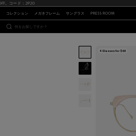
%OFF。コード：2P20
S
コレクション
メガネフレーム
サングラス
PRESS ROOM
4 Glasses for $60