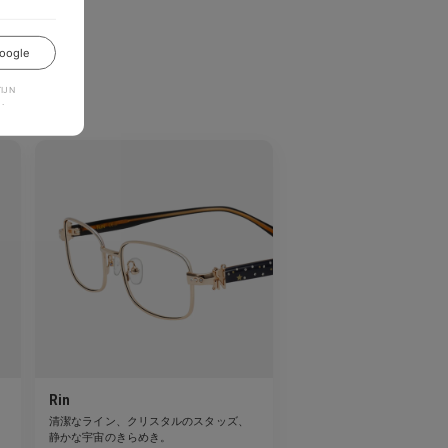
oogle
か？
JN
.
Rin
清潔なライン、クリスタルのスタッズ、
る
静かな宇宙のきらめき。