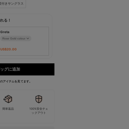
度付きサングラス
れる！
Greta
US$
20.00
ッグに追加
今このアイテムを見てます。
簡単返品
100%安全チェ
ックアウト