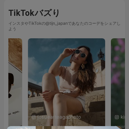
TikTokバズり
インスタやTikTokの@tijn_japanであなたのコーデをシェアし
よう
josuearteagaphoto
kin
nurikharahphotography
carism