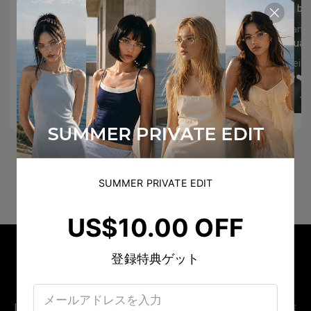
Beautiful 😍
Que bon
nallelygamino
susan
Cuuuuuute
Reguap
204
177
biajardimc
increib
Amazing job, Josu!! 😍
❤️❤️❤️
見る
見る
9
9
SUMMER PRIVATE EDIT
US$10.00 OFF
登録特典ゲット
LINE OFFICIAL ACCOUNT
LINE限定 新作先行公開 ＆ シークレットオファー配信