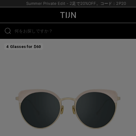
Summer Private Edit - 2足で20%OFF。コード：2P20
4 Glasses for $60