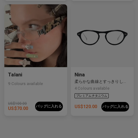
プレミアムチタニウム
Talani
Nina
柔らかな曲線とすっきりしたラインをバランスよく備えた洗練された複合素材フレーム。
9
Colours available
4
Colours available
US$
100.00
バッグに入れる
US$
120.00
バッグに入れる
US$
70.00