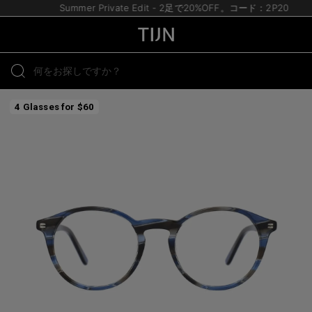
Summer Private Edit - 2足で20%OFF。コード：2P20
4 Glasses for $60