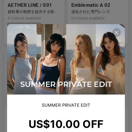
AETHER LINE / S01
Emblematic A 02
超軽量の精密を提供する彫刻的チタンフレーム。
強化された専門レンズ
4
Colours available
6
Colours available
US$
120.00
US$
100.00
バッグに入れる
バッグに入れる
SUMMER PRIVATE EDIT
Olisa Air
Rin
US$10.00 OFF
どんな顔にも適した微妙なリフト、より良いフィット感 — あらゆる顔に対応する柔軟性。
清潔なライン、クリスタルのスタッズ、静かな宇宙のきらめき。
5
Colours available
4
Colours available