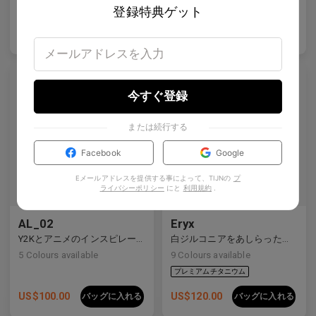
登録特典ゲット
US$
120.00
US$
80.00
バッグに入れる
バッグに入れる
今すぐ登録
または続行する
プレミアムチタニウム
Facebook
Google
Eメールアドレスを提供する事によって、TIJNの
プ
ライバシーポリシー
にと
利用規約
.
AL_02
Eryx
Y2Kとアニメのインスピレーションを受けたディテールを備えた洗練されたハーフリムデザイン。
白ジルコニアをあしらったプレミアムチタンの長方形フレームは、前衛的なデザインと強烈な輝きを見せています。
5
Colours available
9
Colours available
US$
100.00
US$
120.00
バッグに入れる
バッグに入れる