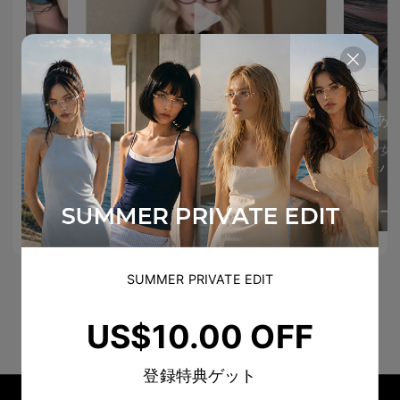
Ann エン 앤
ڪـيـتـي فاشـטּ 🐰💗
Nice second pair of glasses 😍😭
あ
jenniebibibp
I love your voice 🫶
12
211
美容女
@hypenlorve아 낀 다
Glasses 2
ﾕﾅ©
見る
きゃーー
1
18
SUMMER PRIVATE EDIT
US$10.00 OFF
登録特典ゲット