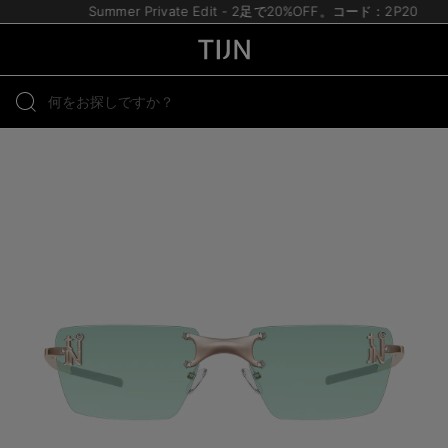
Summer Private Edit - 2足で20%OFF。コード：2P20