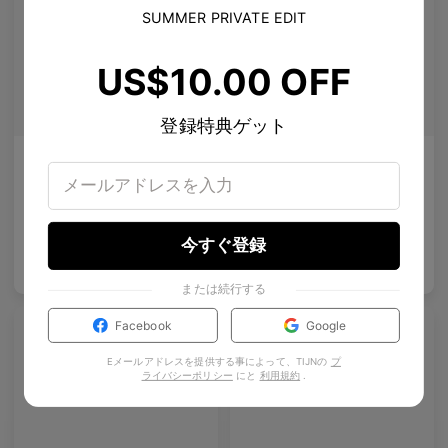
SUMMER PRIVATE EDIT
US$10.00 OFF
登録特典ゲット
Emblematic N.R. 01
Emblematic S 02
特殊強化レンズ
特殊強化レンズ
3
Colours available
3
Colours available
今すぐ登録
US$
100.00
US$
100.00
バッグに入れる
バッグに入れる
または続行する
Facebook
Google
Eメールアドレスを提供する事によって、TIJNの
プ
ライバシーポリシー
にと
利用規約
.