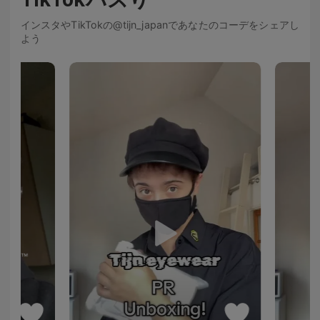
インスタやTikTokの@tijn_japanであなたのコーデをシェアし
よう
tard™