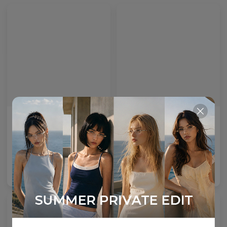
Emblematic O 01
Emblematic S 03
特殊補強レンズ
特殊強化レンズ
6
Colours available
3
Colours available
US$
100.00
US$
100.00
バッグに入れる
バッグに入れる