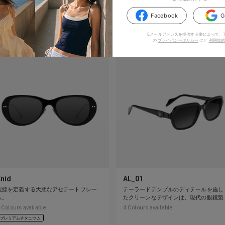
のアイテムもいかがでしょう
Facebook
G
Eメールアドレスを提供する事によって、TI
の
プライバシーポリシー
にと
利用規約
Enid
AL_01
視線を定義する大胆なアセテートフレー
テーラードテンプルのディテールを施し
ム。
たクリーンなデザインは、現代の眼鏡製
作を再定義しています。
Colours available
4
Colours available
プレミアムチタニウム