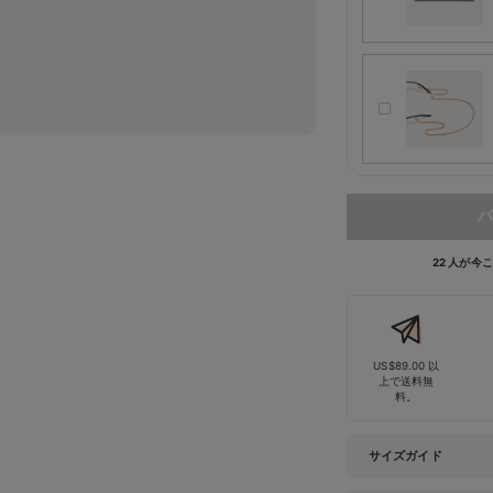
バ
22 人が
US$89.00 以
上で送料無
料。
サイズガイド