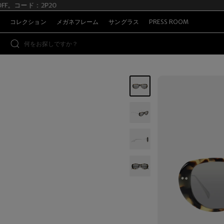
OFF。コード：2P20
S
コレクション
メガネフレーム
サングラス
PRESS ROOM