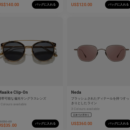
US$
140.00
US$
120.00
バッグに入れる
バッグに入れる
Maaike Clip-On
Neda
携帯可能な偏光サングラスレンズ
ブラッシュされたディテールを持つすっ
きりとしたライン
Colours available
3
Colours available
日本での手作り
S$
50.00
US$
360.00
バッグに入れる
バッグに入れる
US$
35.00