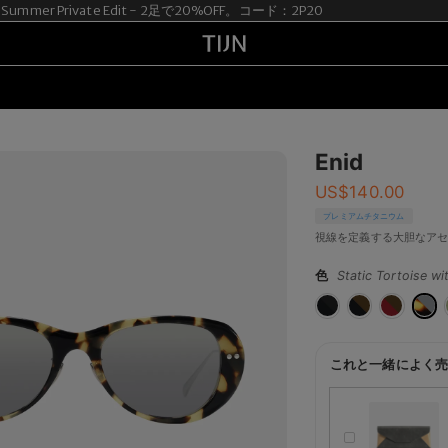
ummer Private Edit - 2足で20%OFF。コード：2P20
Enid
US$
140.00
プレミアムチタニウム
視線を定義する大胆なア
色
Static Tortoise wi
これと一緒によく売