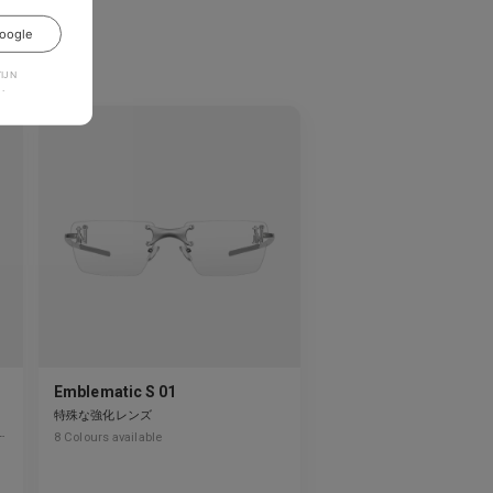
か？
oogle
JN
.
Emblematic S 01
特殊な強化レンズ
8
Colours available