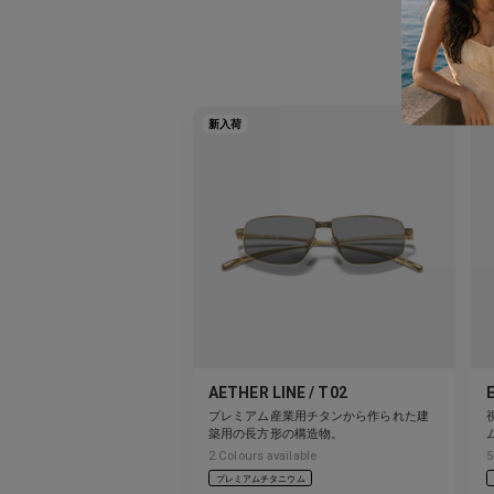
こ
新入荷
AETHER LINE / T02
プレミアム産業用チタンから作られた建
築用の長方形の構造物。
2
Colours available
5
プレミアムチタニウム