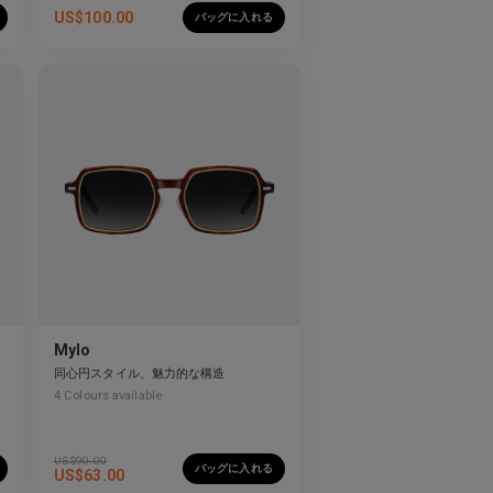
US$
100.00
バッグに入れる
Mylo
同心円スタイル、魅力的な構造
4
Colours available
US$
90.00
バッグに入れる
US$
63.00