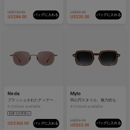
US$
120.00
US$
50.00
バッグに入れる
バッグに入れる
US$
84.00
US$
35.00
Neda
Mylo
ブラッシュされたディテールを持つすっきりとしたライン
同心円スタイル、魅力的な構造
3
Colours available
4
Colours available
US$
90.00
US$
360.00
バッグに入れる
バッグに入れる
US$
63.00