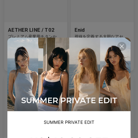
AETHER LINE / T02
Enid
プレミアム産業用チタンから作られた建築用の長方形の構造物。
視線を定義する大胆なアセテートフレーム。
2
Colours available
5
Colours available
US$
140.00
US$
140.00
バッグに入れる
バッグに入れる
SUMMER PRIVATE EDIT