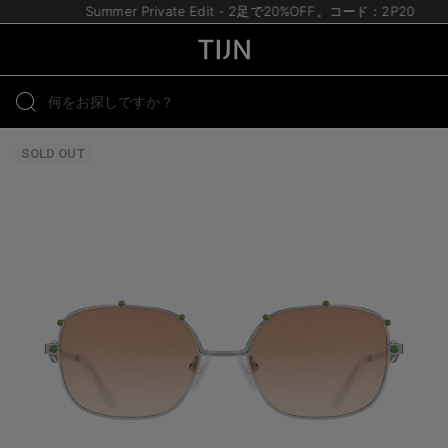
Summer Private Edit - 2足で20%OFF。コード：2P20
SOLD OUT