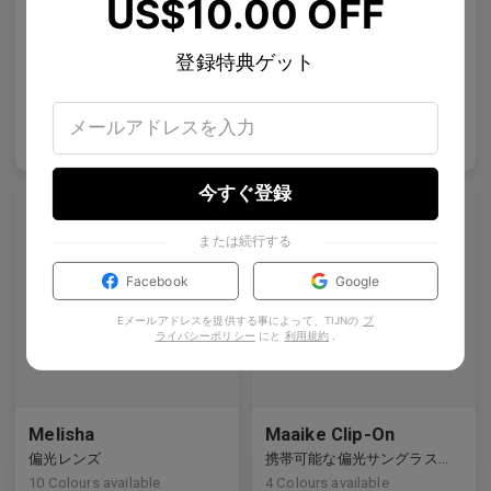
US$10.00 OFF
AL_01
Emblematic S 01
テーラードテンプルのディテールを施したクリーンなデザインは、現代の眼鏡製作を再定義しています。
特殊な強化レンズ
登録特典ゲット
4
Colours available
8
Colours available
US$
120.00
US$
100.00
バッグに入れる
バッグに入れる
今すぐ登録
または続行する
Facebook
Google
プレミアムチタニウム
プレミアムチタニウム
Eメールアドレスを提供する事によって、TIJNの
プ
ライバシーポリシー
にと
利用規約
.
Melisha
Maaike Clip-On
偏光レンズ
携帯可能な偏光サングラスレンズ
10
Colours available
4
Colours available