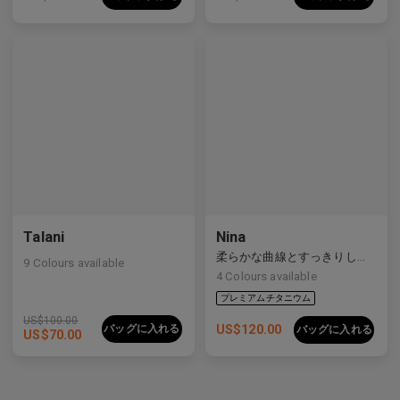
プレミアムチタニウム
Talani
Nina
柔らかな曲線とすっきりしたラインをバランスよく備えた洗練された複合素材フレーム。
9
Colours available
4
Colours available
US$
100.00
バッグに入れる
US$
120.00
バッグに入れる
US$
70.00