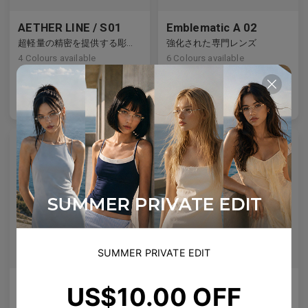
AETHER LINE / S01
Emblematic A 02
超軽量の精密を提供する彫刻的チタンフレーム。
強化された専門レンズ
4
Colours available
6
Colours available
US$
120.00
US$
100.00
バッグに入れる
バッグに入れる
SUMMER PRIVATE EDIT
Olisa Air
Rin
US$10.00 OFF
どんな顔にも適した微妙なリフト、より良いフィット感 — あらゆる顔に対応する柔軟性。
清潔なライン、クリスタルのスタッズ、静かな宇宙のきらめき。