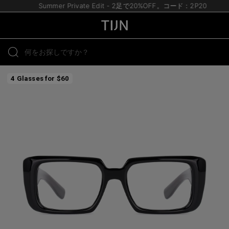
Summer Private Edit - 2足で20%OFF。コード：2P20
4 Glasses for $60