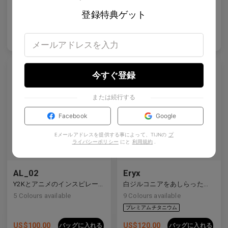
5
Colours available
4
Colours available
登録特典ゲット
US$
120.00
US$
80.00
バッグに入れる
バッグに入れる
今すぐ登録
または続行する
プレミアムチタニウム
Facebook
Google
Eメールアドレスを提供する事によって、TIJNの
プ
ライバシーポリシー
にと
利用規約
.
AL_02
Eryx
Y2Kとアニメのインスピレーションを受けたディテールを備えた洗練されたハーフリムデザイン。
白ジルコニアをあしらったプレミアムチタンの長方形フレームは、前衛的なデザインと強烈な輝きを見せています。
5
Colours available
9
Colours available
US$
100.00
US$
120.00
バッグに入れる
バッグに入れる