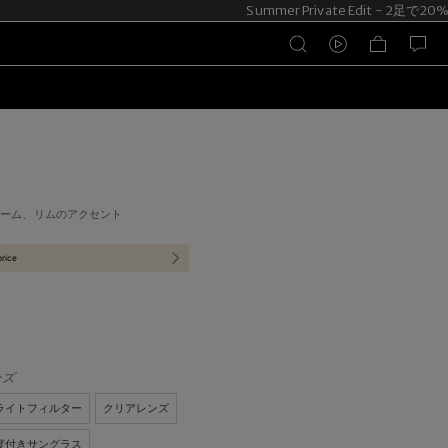
Summer Private Edit - 2足で2
レーム、リムのアクセント
price
ンズ
ライトフィルター
クリアレンズ
度付きサングラス