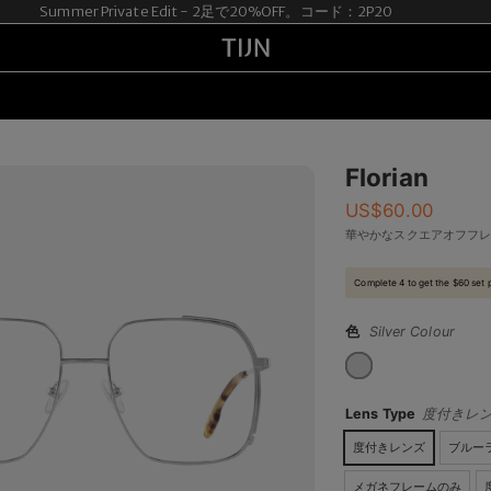
Summer Private Edit - 2足で20%OFF。コード：2P20
Florian
US$
60.00
華やかなスクエアオフフ
Complete 4 to get the $60 set 
色
Silver Colour
Lens Type
度付きレ
度付きレンズ
ブルー
メガネフレームのみ