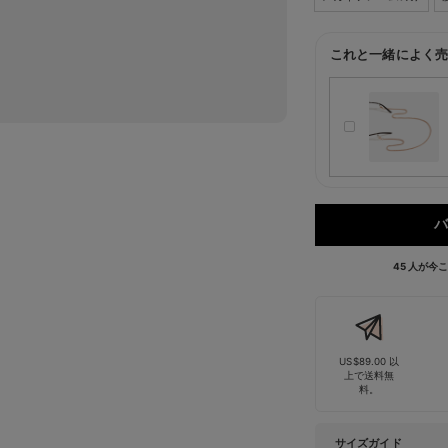
これと一緒によく売
バ
45 人が
US$89.00 以
上で送料無
料。
サイズガイド