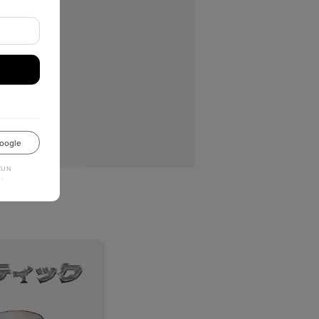
oogle
JN
.