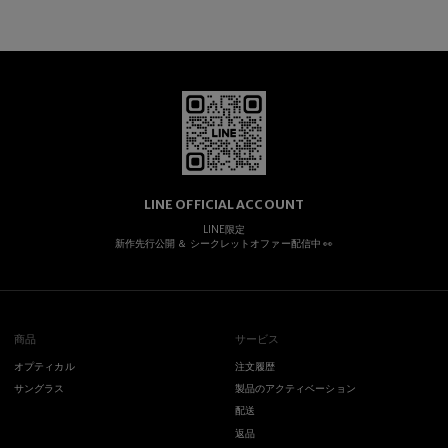
LINE OFFICIAL ACCOUNT
LINE限定
新作先行公開 ＆ シークレットオファー配信中 👀
商品
サービス
オプティカル
注文履歴
サングラス
製品のアクティベーション
配送
返品