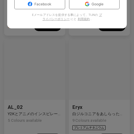
どんな顔にも適した微妙なリフト、より良いフィット感 — あらゆる顔に対応する柔軟性。
清潔なライン、クリスタルのスタッズ、静かな宇宙のきらめき。
Facebook
Google
5
Colours available
4
Colours available
Eメールアドレスを提供する事によって、TIJNの
プ
ライバシーポリシー
にと
利用規約
.
US$
120.00
US$
80.00
バッグに入れる
バッグに入れる
プレミアムチタニウム
AL_02
Eryx
Y2Kとアニメのインスピレーションを受けたディテールを備えた洗練されたハーフリムデザイン。
白ジルコニアをあしらったプレミアムチタンの長方形フレームは、前衛的なデザインと強烈な輝きを見せています。
5
Colours available
9
Colours available