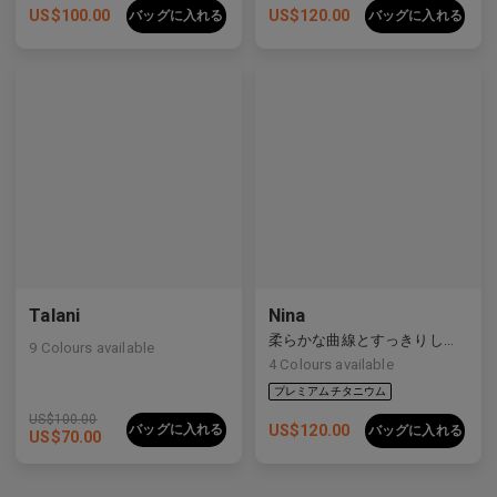
US$
100.00
US$
120.00
バッグに入れる
バッグに入れる
Talani
Nina
柔らかな曲線とすっきりしたラインをバランスよく備えた洗練された複合素材フレーム。
9
Colours available
4
Colours available
プレミアムチタニウム
US$
100.00
バッグに入れる
US$
120.00
バッグに入れる
US$
70.00