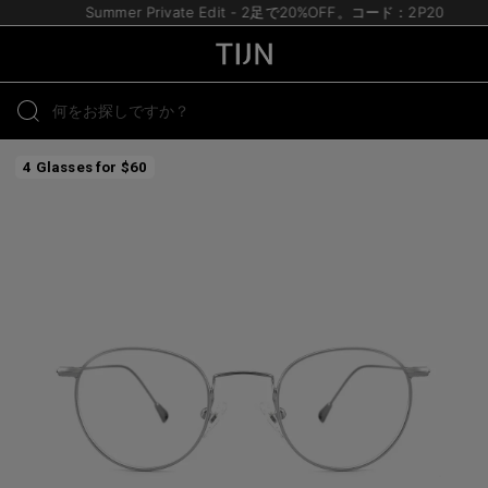
Summer Private Edit - 2足で20%OFF。コード：2P20
4 Glasses for $60