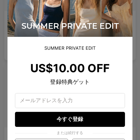
AETHER LINE / S01
Emblematic A 02
超軽量の精密を提供する彫刻的チタンフレーム。
強化された専門レンズ
4
Colours available
6
Colours available
SUMMER PRIVATE EDIT
US$
120.00
US$
100.00
バッグに入れる
バッグに入れる
US$10.00 OFF
登録特典ゲット
今すぐ登録
または続行する
Olisa Air
Rin