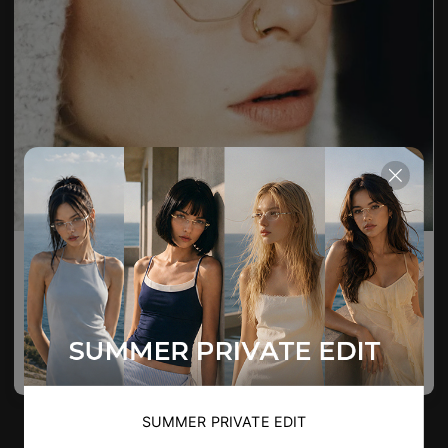
Duncan Blue Light Filter
ブルーライトを遮断するために不可欠なグラス、
幾何学的な金属フレーム
3
Colours available
US$
100.00
バッグに入れる
SUMMER PRIVATE EDIT