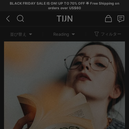
BLACK FRIDAY SALE IS ON! UP TO 70% OFF 🌟 Free Shipping on
orders over US$60
フィルター
並び替え
Reading