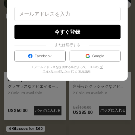
4 Glasses for $60
今すぐ登録
または続行する
Facebook
Google
Eメールアドレスを提供する事によって、TIJNの
プ
ライバシーポリシー
にと
利用規約
.
Prissy
Levina
グラマラスなアビエイターフレーム、リムにはエクストラのアクセントが施されています
角張ったクラシックなアビエーター フレーム、新しいレトロな外観
2
Colours available
2
Colours available
US$
100.00
US$
60.00
バッグに入れる
バッグに入れる
US$
85.00
4 Glasses for $60