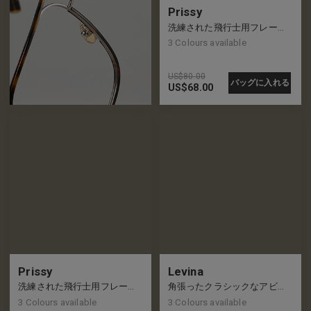
Prissy
洗練された飛行士用フレーム、リムには追加のアクセントあり
3
Colours available
US$
80.00
バッグに入れる
US$
68.00
Prissy
Levina
洗練された飛行士用フレーム、リムには追加のアクセントあり
角張ったクラシックなアビエーター フレーム、新しいレトロな外観
3
Colours available
3
Colours available