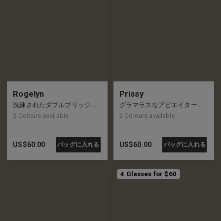
Rogelyn
Prissy
洗練されたダブルブリッジのアビエイターフレーム、新しいクールのレベル
グラマラスなアビエイターフレーム、リムにはエクストラのアクセントが施されています
2
Colours available
2
Colours available
US$
60.00
US$
60.00
バッグに入れる
バッグに入れる
4 Glasses for $60