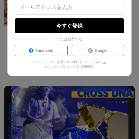
今すぐ登録
または続行する
Facebook
Google
Eメールアドレスを提供する事によって、TIJNの
プ
ライバシーポリシー
にと
利用規約
.
EXPLORE MORE