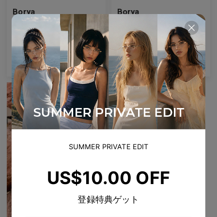
Borya
Borya
チャンキーアセテート、バタフライシェイプ
晴れの日の定番、太いアセテート
3
Colours available
3
Colours available
US$
110.00
US$
60.00
バッグに入れる
バッグに入れる
US$
77.00
SUMMER PRIVATE EDIT
US$10.00 OFF
登録特典ゲット