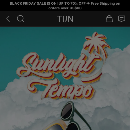
BLACK FRIDAY SALE IS ON! UP TO 70% OFF 🌟 Free Shipping on
orders over US$60